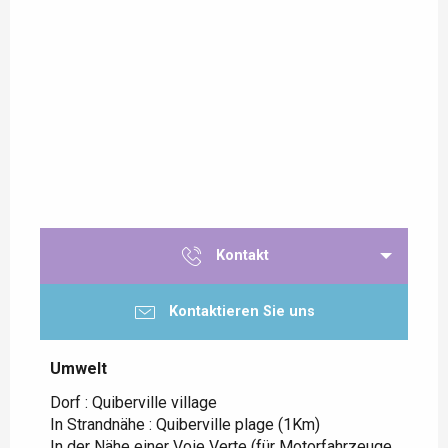
Kontakt
Kontaktieren Sie uns
Umwelt
Umwelt
Dorf :
Quiberville village
In Strandnähe :
Quiberville plage
(1Km)
In der Nähe einer Voie Verte (für Motorfahrzeuge