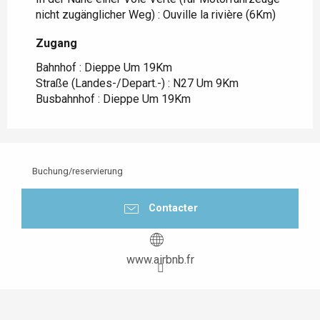
nicht zugänglicher Weg) :
Ouville la rivière
(6Km)
Zugang
Zugang
Bahnhof : Dieppe Um 19Km
Straße (Landes-/Depart.-) : N27 Um 9Km
Busbahnhof : Dieppe Um 19Km
Buchung/reservierung
Contacter
www.airbnb.fr