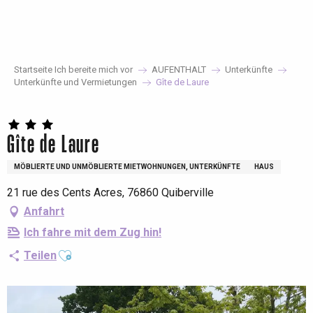
Aller
au
contenu
principal
Startseite Ich bereite mich vor
AUFENTHALT
Unterkünfte
Unterkünfte und Vermietungen
Gîte de Laure
Gîte de Laure
MÖBLIERTE UND UNMÖBLIERTE MIETWOHNUNGEN, UNTERKÜNFTE
HAUS
21 rue des Cents Acres, 76860 Quiberville
Anfahrt
Ich fahre mit dem Zug hin!
Ajouter aux favoris
Teilen