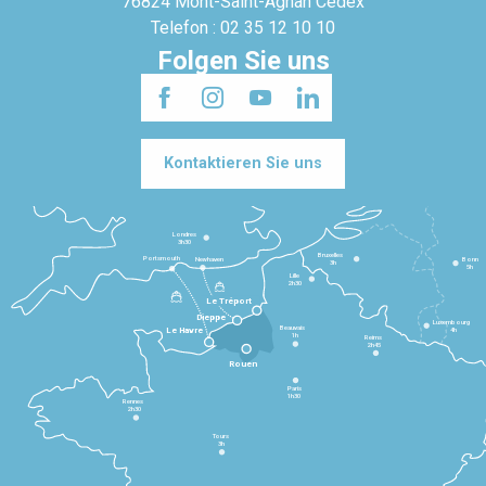
76824 Mont-Saint-Agnan Cedex
Telefon : 02 35 12 10 10
Folgen Sie uns
Kontaktieren Sie uns
Londres
3h30
Bruxelles
Portsmouth
Newhaven
Bonn
3h
5h
Lille
2h30
Le Tréport
Dieppe
Luxembourg
Beauvais
4h
Le Havre
1h
Reims
2h45
Rouen
Paris
1h30
Rennes
2h30
Tours
3h