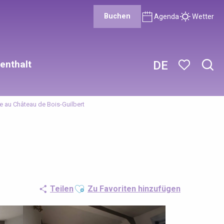
Buchen
Agenda
Wetter
enthalt
DE
Such
Voir les favor
te au Château de Bois-Guilbert
Ajouter aux favoris
Teilen
Zu Favoriten hinzufügen