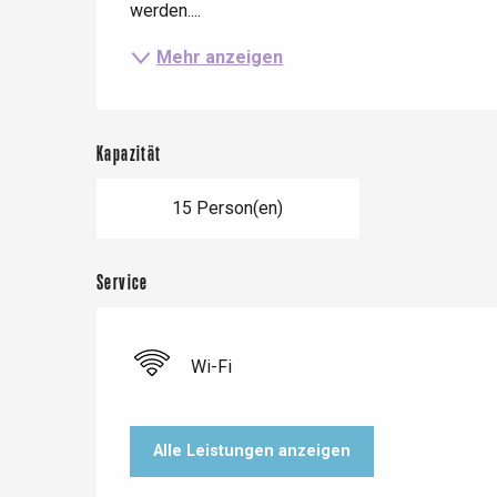
werden....
Mehr anzeigen
Le Tr
Eu
Kapazität
Criel-sur-Mer
15 Person(en)
Blangy-s
Dieppe
Service
Offranville
t-Valery-en-Caux
Wi-Fi
er
e
Alle Leistungen anzeigen
Neufchâtel-en-Bray
Doudeville