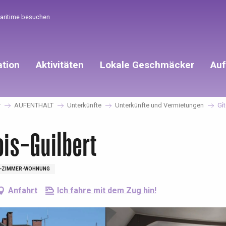
Maritime besuchen
ation
Aktivitäten
Lokale Geschmäcker
Auf
r
AUFENTHALT
Unterkünfte
Unterkünfte und Vermietungen
Gî
ois-Guilbert
-ZIMMER-WOHNUNG
Anfahrt
Ich fahre mit dem Zug hin!