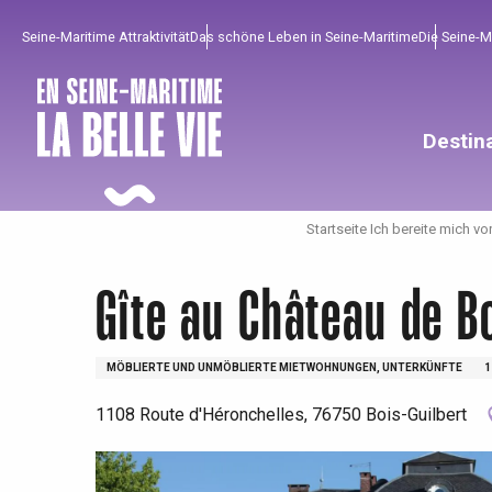
Aller
Seine-Maritime Attraktivität
Das schöne Leben in Seine-Maritime
Die Seine-
au
contenu
principal
Destin
Startseite Ich bereite mich vo
Gîte au Château de B
MÖBLIERTE UND UNMÖBLIERTE MIETWOHNUNGEN, UNTERKÜNFTE
1
1108 Route d'Héronchelles, 76750 Bois-Guilbert
Um zu profitieren
Unumgänglich
Gut aus der Heimat !