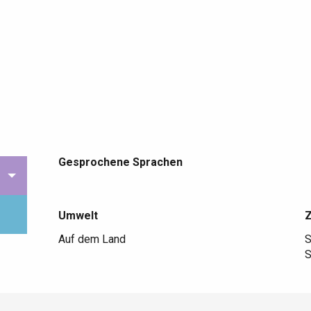
Gesprochene Sprachen
Gesprochene Sprachen
Umwelt
Umwelt
Auf dem Land
S
S