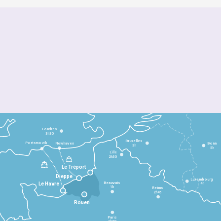
Londres
3h30
Bruxelles
Portsmouth
Newhaven
Bonn
3h
5h
Lille
2h30
Le Tréport
Dieppe
Luxembourg
Beauvais
4h
Le Havre
1h
Reims
2h45
Rouen
Paris