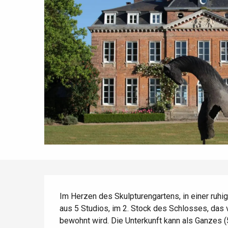
Die gesamte Agenda
Trendige Orte
Aufenthalte am Meer
Frühling
Bester Brunch
Aufenthalte mit dem
Zug
Wenn es regnet
Restaurants mit
Aussicht
Fahrradaufenthalte
Mit den Kindern
Unter Freunden
Beschreibung
Im Herzen des Skulpturengartens, in einer ruhi
aus 5 Studios, im 2. Stock des Schlosses, das
bewohnt wird. Die Unterkunft kann als Ganzes (