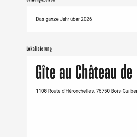
Das ganze Jahr über 2026
Lokalisierung
Gîte au Château de 
1108 Route d'Héronchelles, 76750 Bois-Guilber
 &
alt