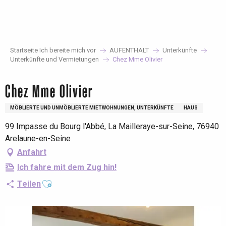
Aller
au
contenu
principal
Startseite Ich bereite mich vor
AUFENTHALT
Unterkünfte
Unterkünfte und Vermietungen
Chez Mme Olivier
Chez Mme Olivier
MÖBLIERTE UND UNMÖBLIERTE MIETWOHNUNGEN, UNTERKÜNFTE
HAUS
99 Impasse du Bourg l'Abbé, La Mailleraye-sur-Seine, 76940
Arelaune-en-Seine
Anfahrt
Ich fahre mit dem Zug hin!
Ajouter aux favoris
Teilen