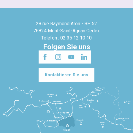
28 rue Raymond Aron - BP 52
76824 Mont-Saint-Agnan Cedex
Telefon : 02 35 12 10 10
Folgen Sie uns
Kontaktieren Sie uns
Londres
3h30
Bruxelles
Portsmouth
Newhaven
Bonn
3h
5h
Lille
2h30
Le Tréport
Dieppe
Luxembourg
Beauvais
4h
Le Havre
1h
Reims
2h45
Rouen