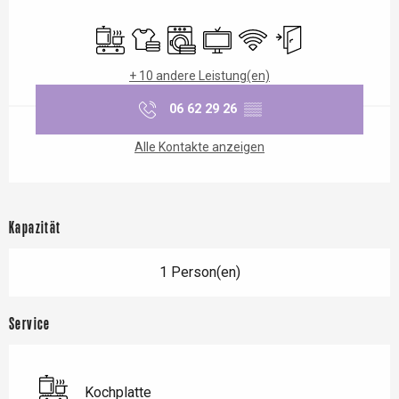
Öffnungszeiten & Kontaktdaten
Kochplatte
Bettwäsche und Laken
Waschmaschine
Fernsehen
Wi-Fi
Unabhängiger Einga
+ 10 andere Leistung(en)
06 62 29 26
▒▒
Alle Kontakte anzeigen
Kapazität
1 Person(en)
Service
Kochplatte