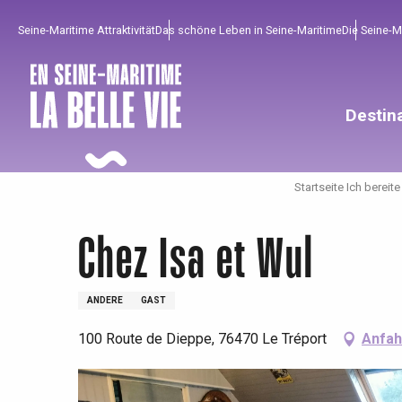
Aller
Seine-Maritime Attraktivität
Das schöne Leben in Seine-Maritime
Die Seine-
au
contenu
principal
Destin
Startseite Ich bereit
Chez Isa et Wul
ANDERE
GAST
100 Route de Dieppe, 76470 Le Tréport
Anfah
Um zu profitieren
Unumgänglich
Gut aus der Heimat !
Die gesamte Agenda
Trendige Orte
Aufenthalte am Meer