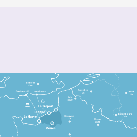
Londres
3h30
Bruxelles
Portsmouth
Newhaven
Bonn
3h
5h
Lille
2h30
Le Tréport
Dieppe
Luxembourg
Beauvais
4h
Le Havre
1h
Reims
2h45
Rouen