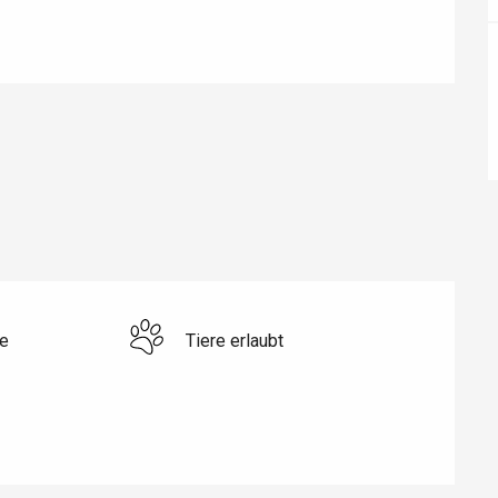
ur-Bresle
e
Tiere erlaubt
Eaux