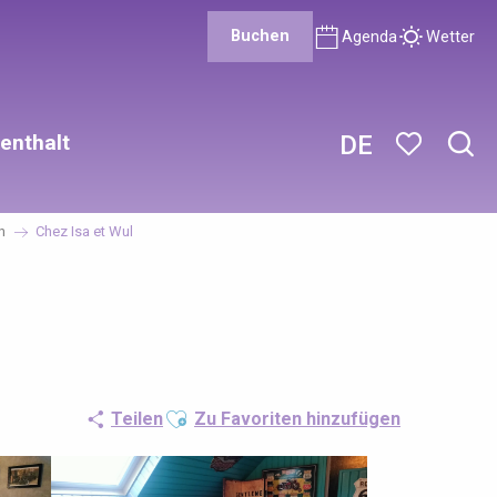
Buchen
Agenda
Wetter
enthalt
DE
Such
Voir les favor
n
Chez Isa et Wul
Ajouter aux favoris
Teilen
Zu Favoriten hinzufügen