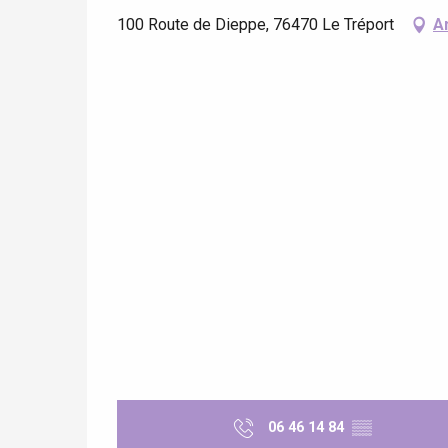
100 Route de Dieppe, 76470 Le Tréport
A
 &
alt
06 46 14 84
▒▒