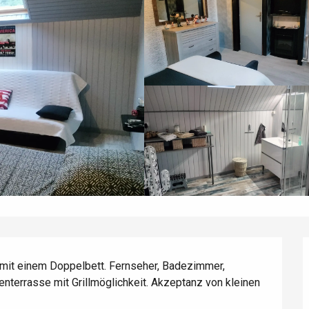
mit einem Doppelbett. Fernseher, Badezimmer, 
éport
nterrasse mit Grillmöglichkeit. Akzeptanz von kleinen 
Lille 2h30