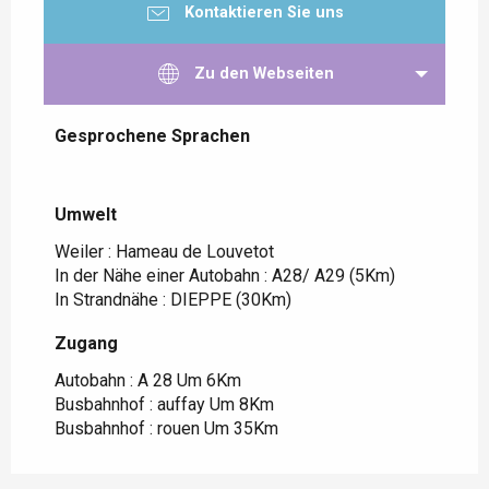
Kontaktieren Sie uns
Zu den Webseiten
Gesprochene Sprachen
Gesprochene Sprachen
Umwelt
Umwelt
Weiler :
Hameau de Louvetot
In der Nähe einer Autobahn :
A28/ A29
(5Km)
In Strandnähe :
DIEPPE
(30Km)
Zugang
Zugang
Autobahn : A 28 Um 6Km
Busbahnhof : auffay Um 8Km
Busbahnhof : rouen Um 35Km