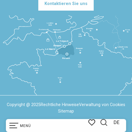
Kontaktieren Sie uns
Londres
3h30
Bruxelles
Portsmouth
Newhaven
Bonn
3h
5h
Lille
2h30
Le Tréport
Dieppe
Luxembourg
Beauvais
4h
Le Havre
1h
Reims
2h45
Rouen
Paris
1h30
Rennes
2h30
Tours
3h
Copyright @ 2025
Rechtliche Hinweise
Verwaltung von Cookies
Sitemap
DE
MENÜ
Suche
Voir les favoris