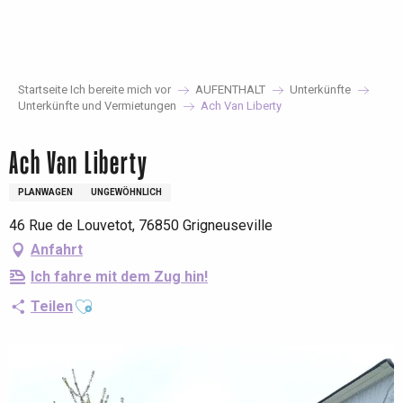
Aller
au
contenu
principal
Startseite Ich bereite mich vor
AUFENTHALT
Unterkünfte
Unterkünfte und Vermietungen
Ach Van Liberty
Ach Van Liberty
PLANWAGEN
UNGEWÖHNLICH
46 Rue de Louvetot, 76850 Grigneuseville
Anfahrt
Ich fahre mit dem Zug hin!
Ajouter aux favoris
Teilen