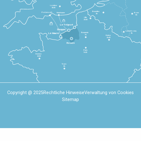
Londres
3h30
Bruxelles
Portsmouth
Newhaven
Bonn
3h
5h
Lille
2h30
Le Tréport
Dieppe
Luxembourg
Beauvais
4h
Le Havre
1h
Reims
2h45
Rouen
Paris
1h30
Rennes
2h30
Tours
3h
Copyright @ 2025
Rechtliche Hinweise
Verwaltung von Cookies
Sitemap