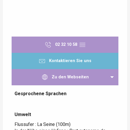
02 32 10 58
▒▒
Kontaktieren Sie uns
Zu den Webseiten
Gesprochene Sprachen
Gesprochene Sprachen
Umwelt
Umwelt
Flussufer :
La Seine
(100m)