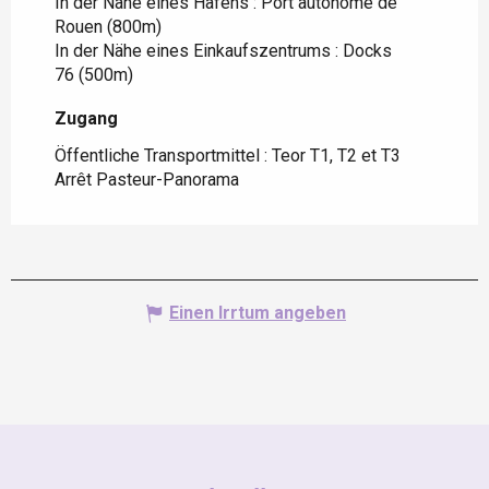
In der Nähe eines Hafens :
Port autonome de
Rouen
(800m)
In der Nähe eines Einkaufszentrums :
Docks
76
(500m)
Zugang
Zugang
Öffentliche Transportmittel : Teor T1, T2 et T3
Arrêt Pasteur-Panorama
Einen Irrtum angeben