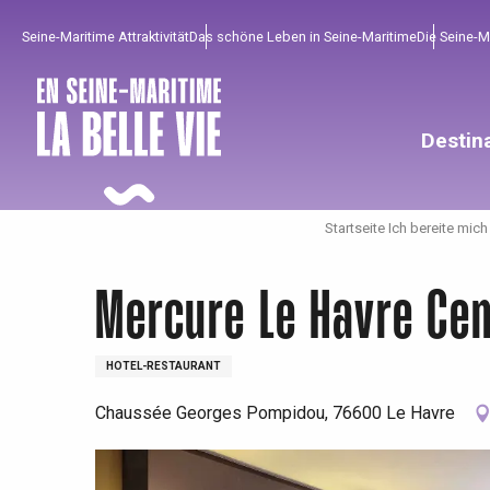
Aller
Seine-Maritime Attraktivität
Das schöne Leben in Seine-Maritime
Die Seine-
au
contenu
principal
Destin
Startseite Ich bereite mich
Mercure Le Havre Ce
HOTEL-RESTAURANT
Chaussée Georges Pompidou, 76600 Le Havre
Um zu profitieren
Unumgänglich
Gut aus der Heimat !