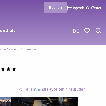
Buchen
Agenda
Wetter
enthalt
DE
Such
Voir les favor
entre Bassin du Commerce
Ajouter aux favoris
Teilen
Zu Favoriten hinzufügen