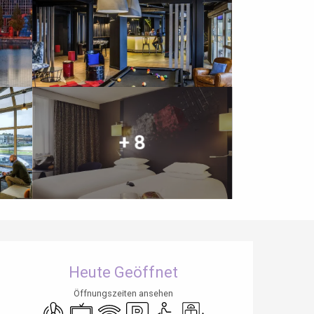
+ 8
Öffnungszeiten & Kontaktdaten
Heute Geöffnet
Öffnungszeiten ansehen
Klimaanlage
Fernsehen
Wi-Fi
Parkplatz
Zugang für Behinderte
Aufzug