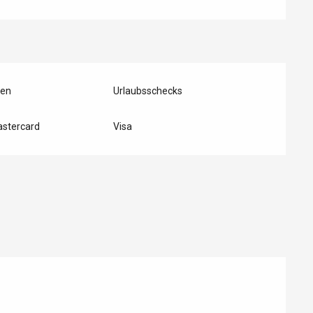
ten
Urlaubsschecks
astercard
Visa