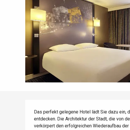
Die gesamte Agenda
Trendige Orte
Aufenthalte am Meer
Frühling
Bester Brunch
Aufenthalte mit dem
Zug
Wenn es regnet
Restaurants mit
Aussicht
Fahrradaufenthalte
Mit den Kindern
Unter Freunden
Beschreibung
Das perfekt gelegene Hotel lädt Sie dazu ein, da
entdecken. Die Architektur der Stadt, die von d
verkörpert den erfolgreichen Wiederaufbau der 