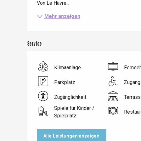
Von Le Havre...
Mehr anzeigen
Service
Klimaanlage
Fernse
Parkplatz
Zugang 
Le Tr
Zugänglichkeit
Terrass
Eu
Spiele für Kinder /
Restaur
Spielplatz
Criel-sur-Mer
Alle Leistungen anzeigen
Blangy-s