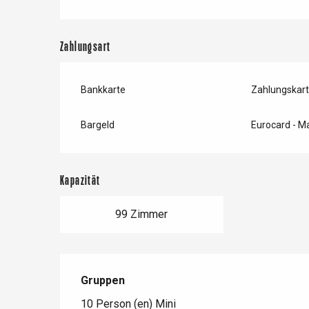
Zahlungsart
Bankkarte
Zahlungskar
Bargeld
Eurocard - M
Kapazität
99 Zimmer
 &
alt
Gruppen
Gruppen
10 Person (en) Mini