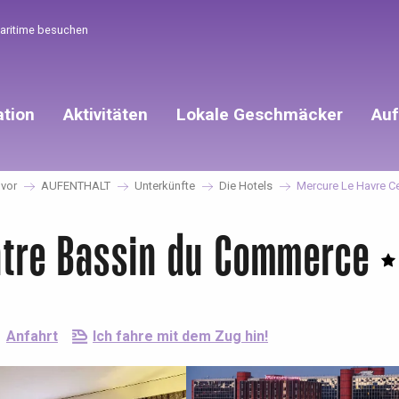
Maritime besuchen
ation
Aktivitäten
Lokale Geschmäcker
Auf
 vor
AUFENTHALT
Unterkünfte
Die Hotels
Mercure Le Havre C
ntre Bassin du Commerce
Anfahrt
Ich fahre mit dem Zug hin!