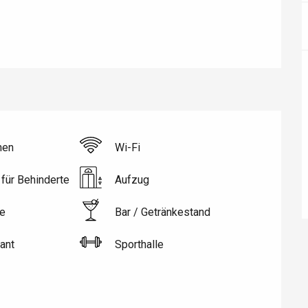
hen
Wi-Fi
für Behinderte
Aufzug
éport
e
Bar / Getränkestand
Lille 2h30
ant
Sporthalle
ur-Bresle