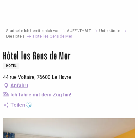
Aller
au
contenu
principal
Startseite Ich bereite mich vor
AUFENTHALT
Unterkünfte
Die Hotels
Hôtel les Gens de Mer
Hôtel les Gens de Mer
HOTEL
44 rue Voltaire, 76600 Le Havre
Anfahrt
Ich fahre mit dem Zug hin!
Ajouter aux favoris
Teilen