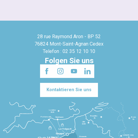
28 rue Raymond Aron - BP 52
76824 Mont-Saint-Agnan Cedex
Telefon : 02 35 12 10 10
Folgen Sie uns
Kontaktieren Sie uns
Londres
3h30
Bruxelles
Portsmouth
Newhaven
Bonn
3h
5h
Lille
2h30
Le Tréport
Dieppe
Luxembourg
Beauvais
4h
Le Havre