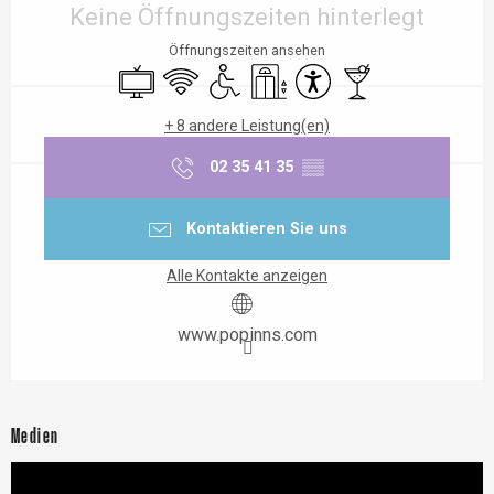
Keine Öffnungszeiten hinterlegt
Öffnungszeiten ansehen
Fernsehen
Wi-Fi
Zugang für Behinderte
Aufzug
Zugänglichkeit
Bar / Getränkestand
+ 8 andere Leistung(en)
02 35 41 35
▒▒
Kontaktieren Sie uns
Alle Kontakte anzeigen
www.popinns.com
Medien