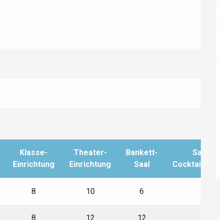
éport
Klasse-
Theater-
Bankett-
Saal fü
Einrichtung
Einrichtung
Saal
Cocktailemp
Lille 2h30
8
10
6
12
ur-Bresle
8
12
12
15