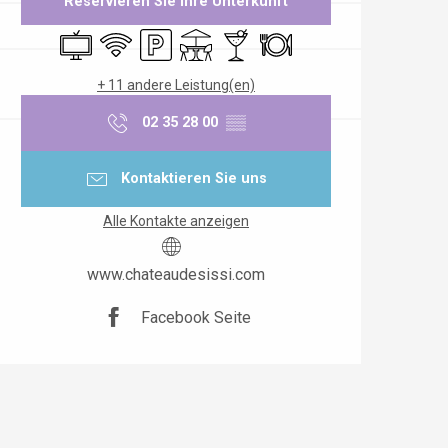
Reservieren Sie Ihre Unterkunft
Fernsehen
Wi-Fi
Parkplatz
Terrasse
Bar / Getränkestand
Restaurant
+ 11 andere Leistung(en)
02 35 28 00
▒▒
Kontaktieren Sie uns
Alle Kontakte anzeigen
www.chateaudesissi.com
r
Facebook Seite
fänge