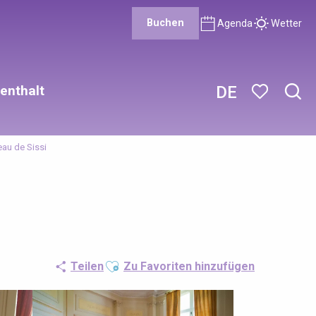
Buchen
Agenda
Wetter
enthalt
DE
Such
Voir les favor
au de Sissi
Ajouter aux favoris
Teilen
Zu Favoriten hinzufügen