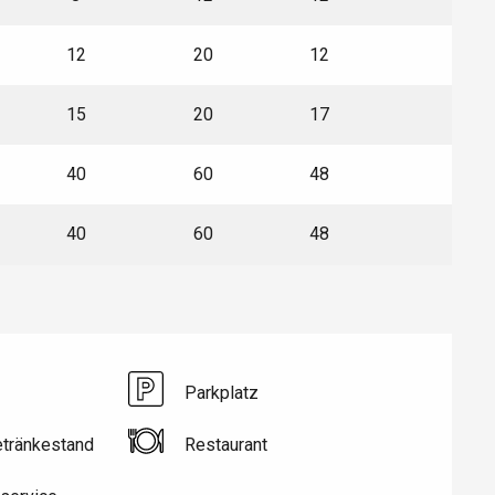
12
20
12
30
15
20
17
30
40
60
48
60
40
60
48
60
Eaux
Parkplatz
etränkestand
Restaurant