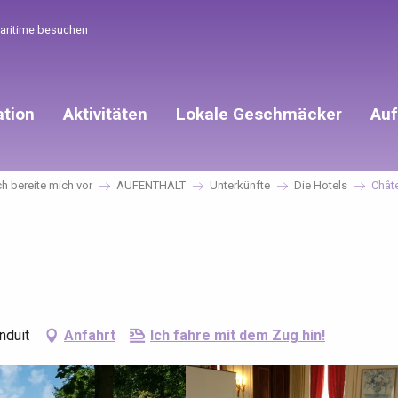
Maritime besuchen
ation
Aktivitäten
Lokale Geschmäcker
Auf
ch bereite mich vor
AUFENTHALT
Unterkünfte
Die Hotels
Châte
nduit
Anfahrt
Ich fahre mit dem Zug hin!