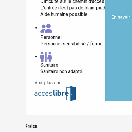
Difficulté sur le chemin d'accès
L'entrée n'est pas de plain-pied
Aide humaine possible
En savoir
Personnel
Personnel sensibilisé / formé
Sanitaire
Sanitaire non adapté
Voir plus sur
 &
alt
Preise