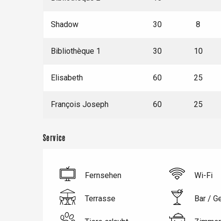
Dieppe
Offranville
Shadow
30
8
t-Valery-en-Caux
er
Bibliothèque 1
30
10
Elisabeth
60
25
e
Neufchâtel-en-Bray
Doudeville
François Joseph
60
25
Val-de-Scie
etot
Forges-les-
Service
Clères
Buchy
en-Seine
Fernsehen
Wi-Fi
Duclair
Rouen
Terrasse
Bar / G