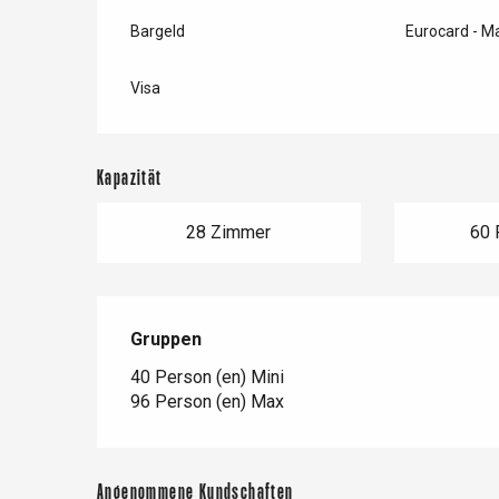
Bargeld
Eurocard - M
Visa
Kapazität
28 Zimmer
60 
Gruppen
Gruppen
40 Person (en) Mini
96 Person (en) Max
Angenommene Kundschaften