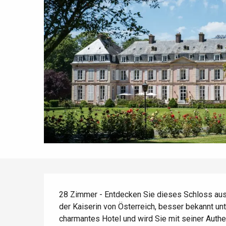
Die gesamte Agenda
Trendige Orte
Aufenthalte am Meer
Frühling
Bester Brunch
Aufenthalte mit dem
Zug
Wenn es regnet
Restaurants mit
Aussicht
Fahrradaufenthalte
Mit den Kindern
Unter Freunden
Beschreibung
28 Zimmer - Entdecken Sie dieses Schloss aus
der Kaiserin von Österreich, besser bekannt un
charmantes Hotel und wird Sie mit seiner Authent