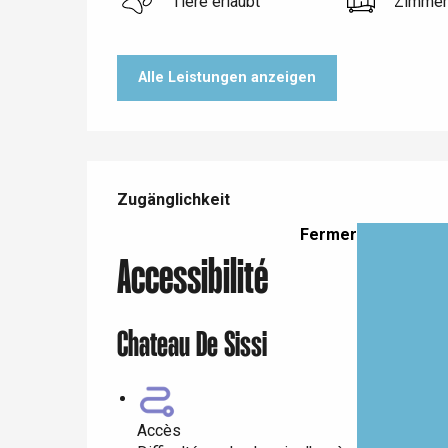
Tiere erlaubt
Zimmer
Paris 1h30
Alle Leistungen anzeigen
Leistungensmöglichkeiten
Zugänglichkeit
Zugänglichkeit
Fermer
Accessibilité
Chateau De Sissi
Accès