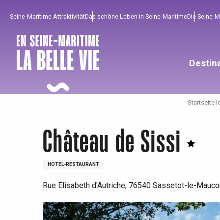
Aller
Seine-Maritime Attraktivität
Das schöne Leben in Seine-Maritime
Die Seine-
au
contenu
principal
Destin
Startseite I
Château de Sissi
HOTEL-RESTAURANT
Rue Elisabeth d'Autriche, 76540 Sassetot-le-Mauco
Um zu profitieren
Unumgänglich
Gut aus der Heimat !