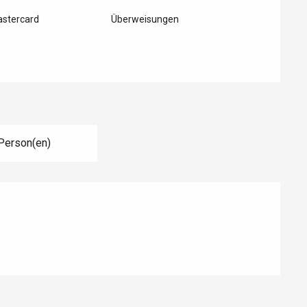
astercard
Überweisungen
Person(en)