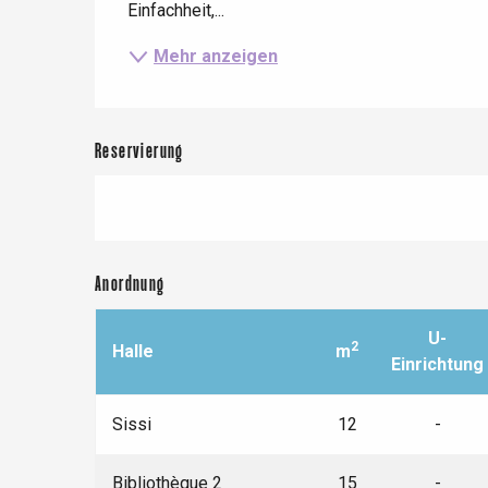
Einfachheit,...
Mehr anzeigen
Reservierung
Anordnung
Le Tr
U-
2
Halle
m
Eu
Einrichtung
Sissi
12
-
Criel-sur-Mer
Blangy-s
Bibliothèque 2
15
-