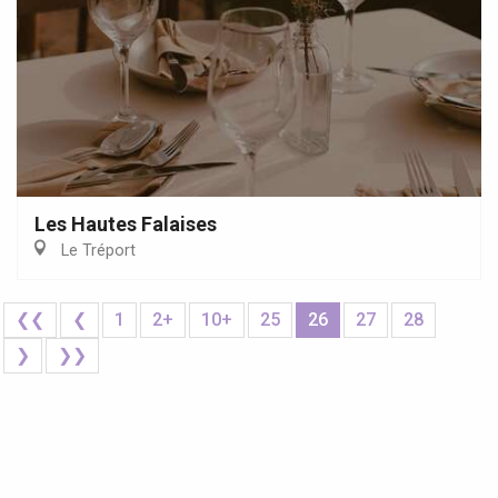
Les Hautes Falaises
Le Tréport
❮❮
❮
1
2+
10+
25
26
27
28
❯
❯❯