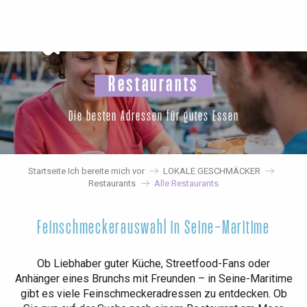
Aller
au
contenu
principal
Restaurants
Die besten Adressen für gutes Essen
Startseite Ich bereite mich vor
LOKALE GESCHMÄCKER
Restaurants
Alle Restaurants
Feinschmeckerauswahl in Seine-Maritime
Ob Liebhaber guter Küche, Streetfood-Fans oder
Anhänger eines Brunchs mit Freunden – in Seine-Maritime
gibt es viele Feinschmeckeradressen zu entdecken. Ob