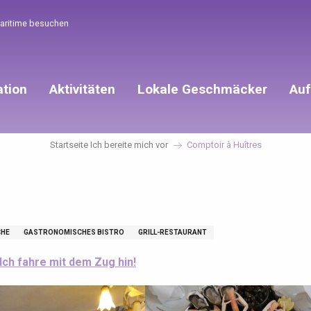
Maritime besuchen
ation
Aktivitäten
Lokale Geschmäcker
Auf
Startseite Ich bereite mich vor
Comptoir à Huîtres
CHE
GASTRONOMISCHES BISTRO
GRILL-RESTAURANT
Ich fahre mit dem Zug hin!