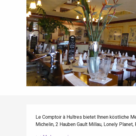
Die gesamte Agenda
Trendige Orte
Aufenthalte am Meer
Frühling
Bester Brunch
Aufenthalte mit dem
Zug
Wenn es regnet
Restaurants mit
Aussicht
Fahrradaufenthalte
Mit den Kindern
Unter Freunden
Beschreibung
Le Comptoir à Huîtres bietet Ihnen köstliche Me
Michelin, 2 Hauben Gault Millau, Lonely Planet, 