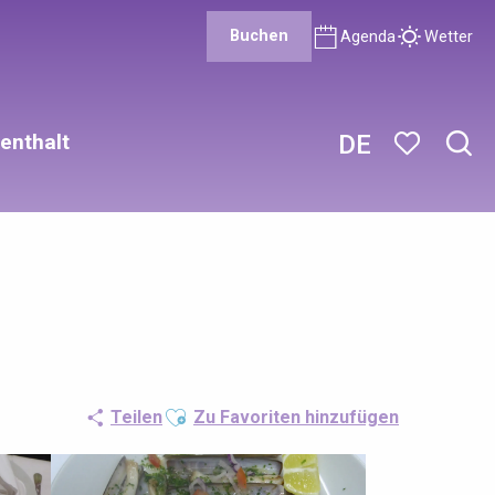
Buchen
Agenda
Wetter
enthalt
DE
Such
Voir les favor
Ajouter aux favoris
Teilen
Zu Favoriten hinzufügen