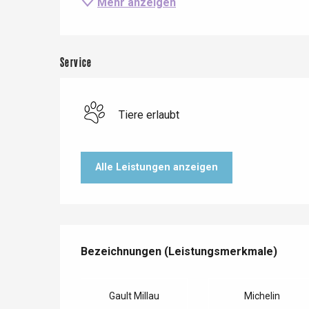
Mehr anzeigen
Service
Tiere erlaubt
Le Tr
Eu
Alle Leistungen anzeigen
Criel-sur-Mer
Blangy-s
Leistungensmöglichkeiten
Dieppe
Bezeichnungen (Leistungsmerkmale)
Bezeichnungen (Leistungsmerkmale)
Offranville
t-Valery-en-Caux
Gault Millau
Michelin
er