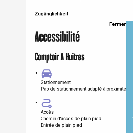
Zugänglichkeit
Zugänglichkeit
e
Neufchâtel-en-Bray
Fermer
Doudeville
Val-de-Scie
Accessibilité
etot
Forges-les-
Comptoir A Huitres
Clères
Buchy
en-Seine
Duclair
Stationnement
Rouen
Pas de stationnement adapté à proximité
Accès
Chemin d'accès de plain pied
Paris 1h30
Entrée de plain pied