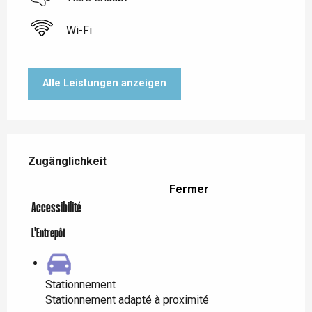
Wi-Fi
Alle Leistungen anzeigen
Leistungensmöglichkeiten
Zugänglichkeit
Zugänglichkeit
Fermer
Accessibilité
L'Entrepôt
Stationnement
Stationnement adapté à proximité