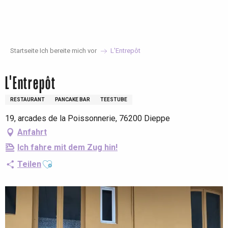
Aller
au
contenu
principal
Startseite Ich bereite mich vor
L'Entrepôt
L'Entrepôt
RESTAURANT
PANCAKE BAR
TEESTUBE
19, arcades de la Poissonnerie, 76200 Dieppe
Anfahrt
Ich fahre mit dem Zug hin!
Ajouter aux favoris
Teilen