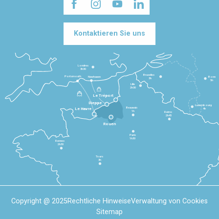
Kontaktieren Sie uns
Londres
3h30
Bruxelles
Portsmouth
Newhaven
Bonn
3h
5h
Lille
2h30
Le Tréport
Dieppe
Luxembourg
Beauvais
4h
Le Havre
1h
Reims
2h45
Rouen
Paris
1h30
Rennes
2h30
Tours
3h
Copyright @ 2025
Rechtliche Hinweise
Verwaltung von Cookies
Sitemap