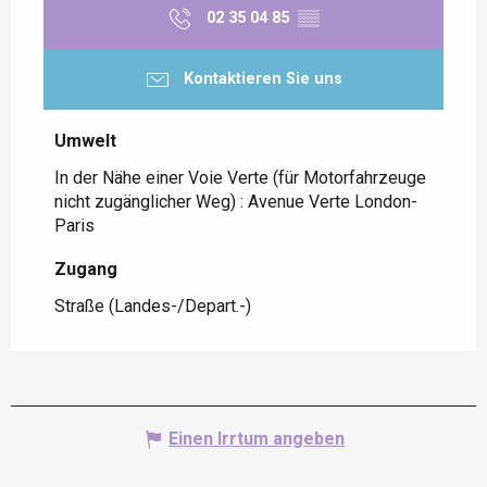
02 35 04 85
▒▒
Kontaktieren Sie uns
Umwelt
Umwelt
In der Nähe einer Voie Verte (für Motorfahrzeuge
nicht zugänglicher Weg) :
Avenue Verte London-
Paris
Zugang
Zugang
Straße (Landes-/Depart.-)
Einen Irrtum angeben