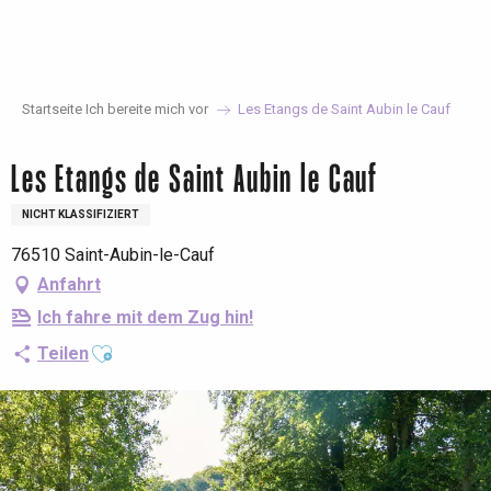
Aller
au
contenu
principal
Startseite Ich bereite mich vor
Les Etangs de Saint Aubin le Cauf
Les Etangs de Saint Aubin le Cauf
NICHT KLASSIFIZIERT
76510 Saint-Aubin-le-Cauf
Anfahrt
Ich fahre mit dem Zug hin!
Ajouter aux favoris
Teilen