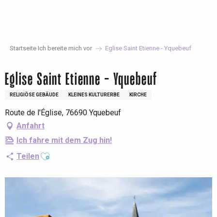
Aller
au
contenu
principal
Startseite Ich bereite mich vor
Eglise Saint Etienne - Yquebeuf
Eglise Saint Etienne - Yquebeuf
RELIGIÖSE GEBÄUDE
KLEINES KULTURERBE
KIRCHE
Route de l'Église, 76690 Yquebeuf
Anfahrt
Ich fahre mit dem Zug hin!
Ajouter aux favoris
Teilen