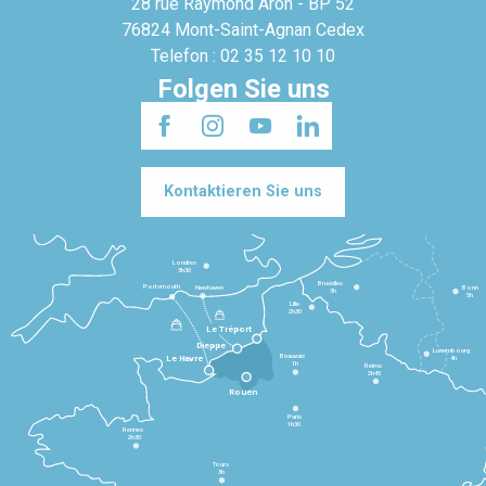
28 rue Raymond Aron - BP 52
76824 Mont-Saint-Agnan Cedex
Telefon : 02 35 12 10 10
Folgen Sie uns
Kontaktieren Sie uns
Londres
3h30
Bruxelles
Portsmouth
Newhaven
Bonn
3h
5h
Lille
2h30
Le Tréport
Dieppe
Luxembourg
Beauvais
4h
Le Havre
1h
Reims
2h45
Rouen
Paris
1h30
Rennes
2h30
Tours
3h