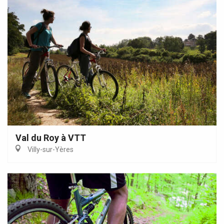
Val du Roy à VTT
Villy-sur-Yères