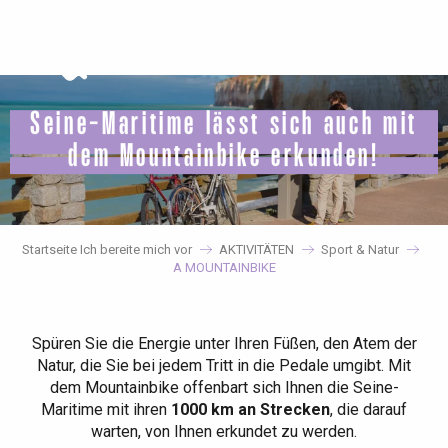
Aller
au
contenu
principal
Seine-Maritime lässt sich auch mit
dem Mountainbike erkunden!
Startseite Ich bereite mich vor
AKTIVITÄTEN
Sport & Natur
A MOUNTAINBIKE
Spüren Sie die Energie unter Ihren Füßen, den Atem der
Natur, die Sie bei jedem Tritt in die Pedale umgibt. Mit
dem Mountainbike offenbart sich Ihnen die Seine-
Maritime mit ihren
1000 km an Strecken
, die darauf
warten, von Ihnen erkundet zu werden.