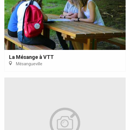
La Mésange à VTT
Mésangueville