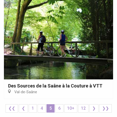
Des Sources de la Saâne à la Couture à VTT
Val-de-Saâne
❮❮
❮
1
4
5
6
10+
12
❯
❯❯