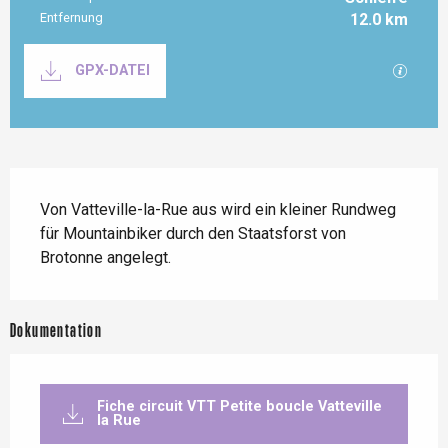
Entfernung
12.0 km
Dokumentation
Mit GP
GPX-DATEI
Beschreibung
Von Vatteville-la-Rue aus wird ein kleiner Rundweg 
für Mountainbiker durch den Staatsforst von 
Brotonne angelegt.
Dokumentation
Fiche circuit VTT Petite boucle Vatteville
la Rue