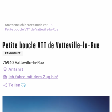
Aller
au
contenu
principal
Startseite Ich bereite mich vor
Petite boucle VTT de Vatteville-la-Rue
Petite boucle VTT de Vatteville-la-Rue
RANDONNÉE
76940 Vatteville-la-Rue
Anfahrt
Ich fahre mit dem Zug hin!
Ajouter aux favoris
Teilen