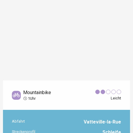
Mountainbike
Leicht
1Uhr
Abfahrt
Vatteville-la-Rue
Praktische Informationen
Streckenprofil
Schleife