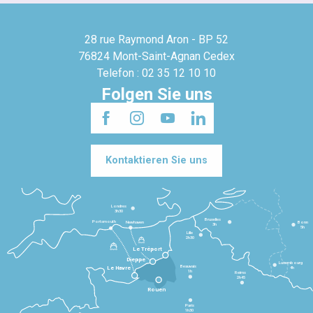
28 rue Raymond Aron - BP 52
76824 Mont-Saint-Agnan Cedex
Telefon : 02 35 12 10 10
Folgen Sie uns
Kontaktieren Sie uns
Londres
3h30
Bruxelles
Portsmouth
Newhaven
Bonn
3h
5h
Lille
2h30
Le Tréport
Dieppe
Luxembourg
Beauvais
4h
Le Havre
1h
Reims
2h45
Rouen
Paris
1h30