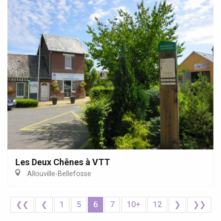
Les Deux Chênes à VTT
Allouville-Bellefosse
❮❮
❮
1
5
6
7
10+
12
❯
❯❯