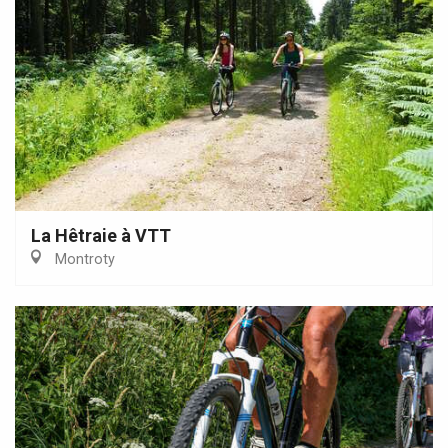
La Hêtraie à VTT
Montroty