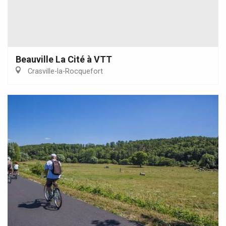
Beauville La Cité à VTT
Crasville-la-Rocquefort