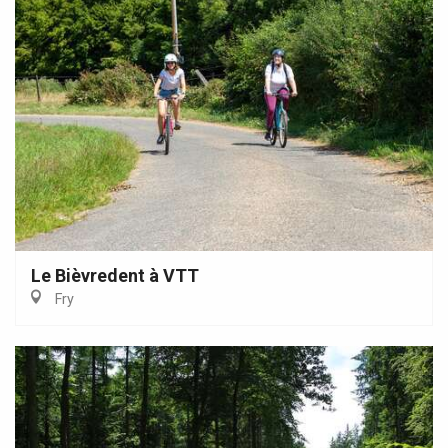
Le Bièvredent à VTT
Fry