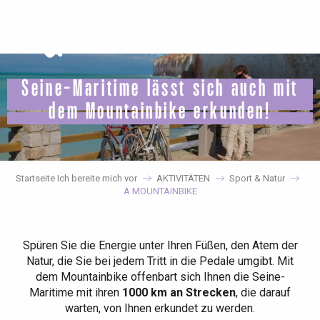
Aller
au
contenu
principal
Seine-Maritime lässt sich auch mit
dem Mountainbike erkunden!
Startseite Ich bereite mich vor
AKTIVITÄTEN
Sport & Natur
A MOUNTAINBIKE
Spüren Sie die Energie unter Ihren Füßen, den Atem der
Natur, die Sie bei jedem Tritt in die Pedale umgibt. Mit
dem Mountainbike offenbart sich Ihnen die Seine-
Maritime mit ihren
1000 km an Strecken
, die darauf
warten, von Ihnen erkundet zu werden.