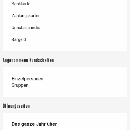
Bankkarte
Zahlungskarten
Urlaubsschecks
Bargeld
Angenommene Kundschaften
Einzelpersonen
Gruppen
Öffnungszeiten
Das ganze Jahr über
Das ganze Jahr über