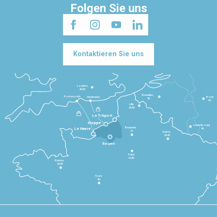
Folgen Sie uns
Kontaktieren Sie uns
Londres
3h30
Bruxelles
Portsmouth
Newhaven
Bonn
3h
5h
Lille
2h30
Le Tréport
Dieppe
Luxembourg
Beauvais
4h
Le Havre
1h
Reims
2h45
Rouen
Paris
1h30
Rennes
2h30
Tours
3h