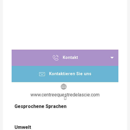
Kontakt
Kontaktieren Sie uns
www.centreequestredelascie.com
Gesprochene Sprachen
Gesprochene Sprachen
Umwelt
Umwelt