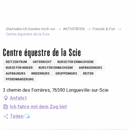
Aller
au
contenu
principal
Startseite Ich bereite mich vor
AKTIVITÄTEN
Freizeit & Fun
Centre équestre de la Scie
Centre équestre de la Scie
REITZENTRUM
UNTERRICHT
KURSE FÜR ERWACHSENE
KURSE FÜR KINDER
KURS FÜR ERWACHSENE
ANFÄNGERKURS
AUFBAUKURS
KINDERKURS
GRUPPENKURS
REITEN
PFERDWANDERUNG
3 chemin des Forrières, 76590 Longueville-sur-Scie
Anfahrt
Ich fahre mit dem Zug hin!
Ajouter aux favoris
Teilen