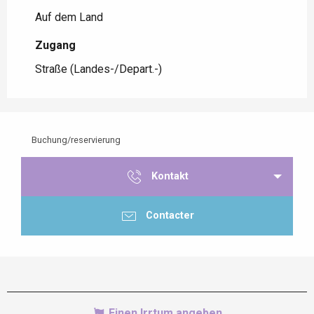
Auf dem Land
Zugang
Zugang
Straße (Landes-/Depart.-)
Buchung/reservierung
Kontakt
Contacter
Einen Irrtum angeben