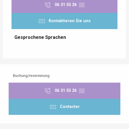
06 31 55 26
▒▒
Kontaktieren Sie uns
Gesprochene Sprachen
Gesprochene Sprachen
Buchung/reservierung
06 31 55 26
▒▒
Contacter