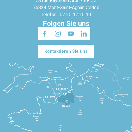
28 rue Raymond Aron - BP 52
76824 Mont-Saint-Agnan Cedex
Telefon : 02 35 12 10 10
Folgen Sie uns
Kontaktieren Sie uns
Londres
3h30
Bruxelles
Portsmouth
Newhaven
Bonn
3h
5h
Lille
2h30
Le Tréport
Dieppe
Luxembourg
Beauvais
4h
Le Havre
1h
Reims
2h45
Rouen
Paris
1h30
Rennes
2h30
Tours
3h