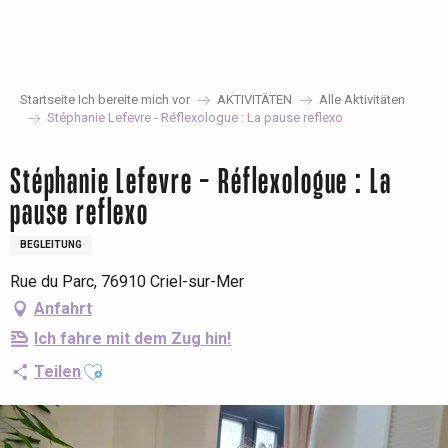
Aller
au
contenu
principal
Startseite Ich bereite mich vor
AKTIVITÄTEN
Alle Aktivitäten
Stéphanie Lefevre - Réflexologue : La pause reflexo
Stéphanie Lefevre - Réflexologue : La
pause reflexo
BEGLEITUNG
Rue du Parc, 76910 Criel-sur-Mer
Anfahrt
Ich fahre mit dem Zug hin!
Ajouter aux favoris
Teilen