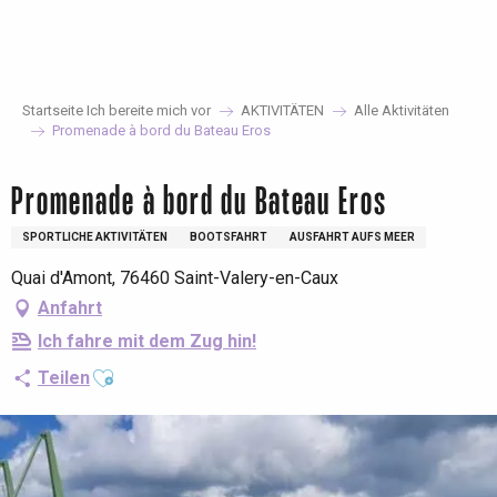
Aller
au
contenu
principal
Startseite Ich bereite mich vor
AKTIVITÄTEN
Alle Aktivitäten
Promenade à bord du Bateau Eros
Promenade à bord du Bateau Eros
SPORTLICHE AKTIVITÄTEN
BOOTSFAHRT
AUSFAHRT AUFS MEER
Quai d'Amont, 76460 Saint-Valery-en-Caux
Anfahrt
Ich fahre mit dem Zug hin!
Ajouter aux favoris
Teilen