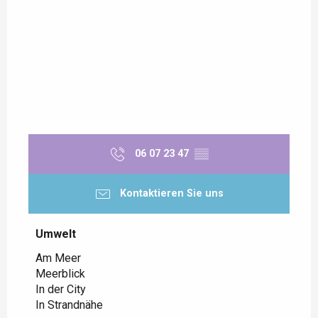
06 07 23 47
▒▒
Kontaktieren Sie uns
Umwelt
Umwelt
Am Meer
Meerblick
In der City
In Strandnähe