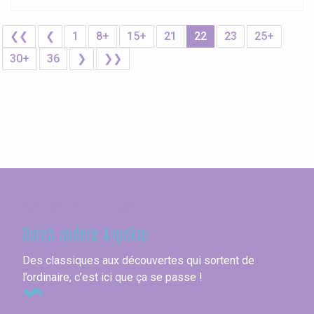
❮❮
❮
1
8+
15+
21
22
23
25+
30+
36
❯
❯❯
Seine-Maritime
Durch andere Aspekte
Des classiques aux découvertes qui sortent de
l’ordinaire, c’est ici que ça se passe !