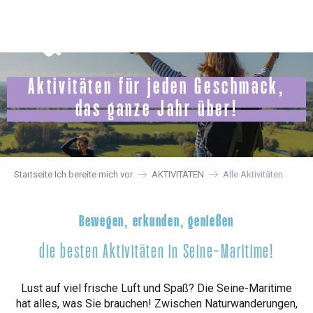
Aller
au
contenu
principal
Aktivitäten für jeden Geschmack,
das ganze Jahr über!
Startseite Ich bereite mich vor
AKTIVITÄTEN
Alle Aktivitäten
Bewegen, erkunden, genießen
die besten Aktivitäten in Seine-Maritime!
Lust auf viel frische Luft und Spaß? Die Seine-Maritime
hat alles, was Sie brauchen! Zwischen Naturwanderungen,