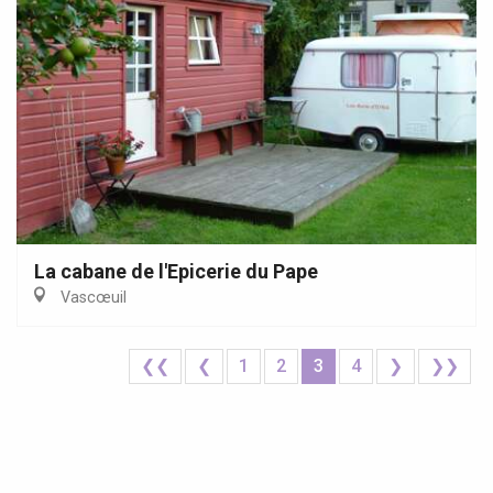
La cabane de l'Epicerie du Pape
Vascœuil
❮❮
❮
1
2
3
4
❯
❯❯