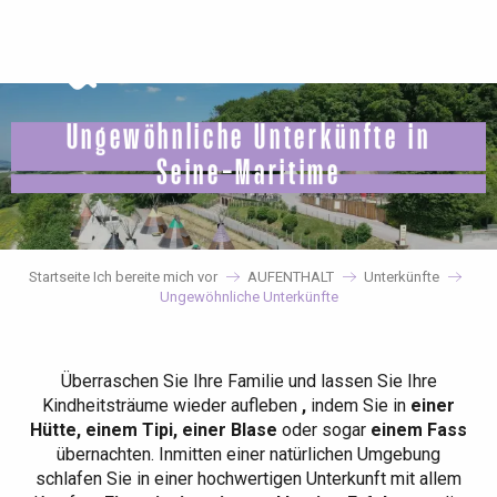
Aller
au
contenu
principal
Ungewöhnliche Unterkünfte in
Seine-Maritime
Startseite Ich bereite mich vor
AUFENTHALT
Unterkünfte
Ungewöhnliche Unterkünfte
Überraschen Sie Ihre Familie und lassen Sie Ihre
Kindheitsträume wieder aufleben
,
indem Sie in
einer
Hütte, einem Tipi, einer Blase
oder sogar
einem Fass
übernachten. Inmitten einer natürlichen Umgebung
schlafen Sie in einer hochwertigen Unterkunft mit allem