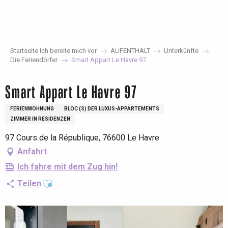
Aller
au
contenu
principal
Startseite Ich bereite mich vor
AUFENTHALT
Unterkünfte
Die Feriendörfer
Smart Appart Le Havre 97
Smart Appart Le Havre 97
FERIENWOHNUNG
BLOC (S) DER LUXUS-APPARTEMENTS
ZIMMER IN RESIDENZEN
97 Cours de la République, 76600 Le Havre
Anfahrt
Ich fahre mit dem Zug hin!
Ajouter aux favoris
Teilen