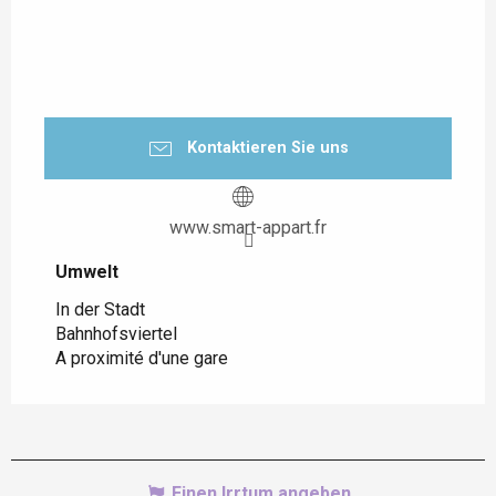
Kontaktieren Sie uns
www.smart-appart.fr
Umwelt
Umwelt
In der Stadt
Bahnhofsviertel
A proximité d'une gare
Einen Irrtum angeben