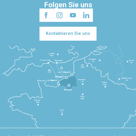
Folgen Sie uns
Kontaktieren Sie uns
Londres
3h30
Bruxelles
Portsmouth
Newhaven
Bonn
3h
5h
Lille
2h30
Le Tréport
Dieppe
Luxembourg
Beauvais
4h
Le Havre
1h
Reims
2h45
Rouen
Paris
1h30
Rennes
2h30
Tours
3h