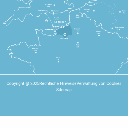
Londres
3h30
Bruxelles
Portsmouth
Newhaven
Bonn
3h
5h
Lille
2h30
Le Tréport
Dieppe
Luxembourg
Beauvais
4h
Le Havre
1h
Reims
2h45
Rouen
Paris
1h30
Rennes
2h30
Tours
3h
Copyright @ 2025
Rechtliche Hinweise
Verwaltung von Cookies
Sitemap