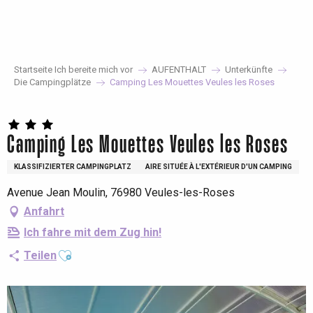
Aller
au
contenu
principal
Startseite Ich bereite mich vor
AUFENTHALT
Unterkünfte
Die Campingplätze
Camping Les Mouettes Veules les Roses
Camping Les Mouettes Veules les Roses
KLASSIFIZIERTER CAMPINGPLATZ
AIRE SITUÉE À L'EXTÉRIEUR D'UN CAMPING
Avenue Jean Moulin, 76980 Veules-les-Roses
Anfahrt
Ich fahre mit dem Zug hin!
Ajouter aux favoris
Teilen