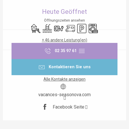
Öffnungszeiten & Kontaktdaten
Heute Geöffnet
Öffnungszeiten ansehen
Spiele für Kinder / Spielplatz
Schwimmbad
Elektrische Anschlüsse
Empfang von Wohnmobilen
Parkplatz
Waschmaschine
+ 46 andere Leistung(en)
02 35 97 61
▒▒
Kontaktieren Sie uns
Alle Kontakte anzeigen
vacances-seasonova.com
Facebook Seite