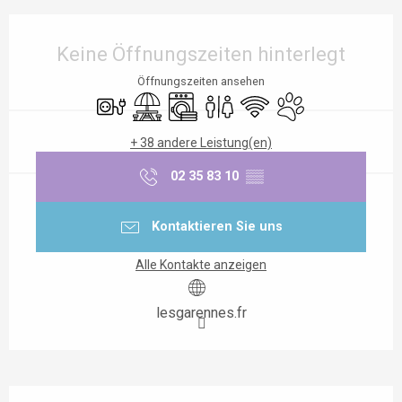
Öffnungszeiten & Kontaktdaten
Keine Öffnungszeiten hinterlegt
Öffnungszeiten ansehen
Elektrische Anschlüsse
Picknickplatz
Waschmaschine
Toiletten
Wi-Fi
Tiere erlaubt
+ 38 andere Leistung(en)
02 35 83 10
▒▒
Kontaktieren Sie uns
Alle Kontakte anzeigen
lesgarennes.fr
Beschreibung