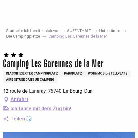
Aller
au
contenu
principal
Startseite Ich bereite mich vor
AUFENTHALT
Unterkünfte
Die Campingplätze
Camping Les Garennes de la Mer
Camping Les Garennes de la Mer
KLASSIFIZIERTER CAMPINGPLATZ
PARKPLATZ
WOHNMOBIL-STELLPLATZ
AIRE SITUÉE DANS UN CAMPING
12 route de Luneray, 76740 Le Bourg-Dun
Anfahrt
Ich fahre mit dem Zug hin!
Ajouter aux favoris
Teilen