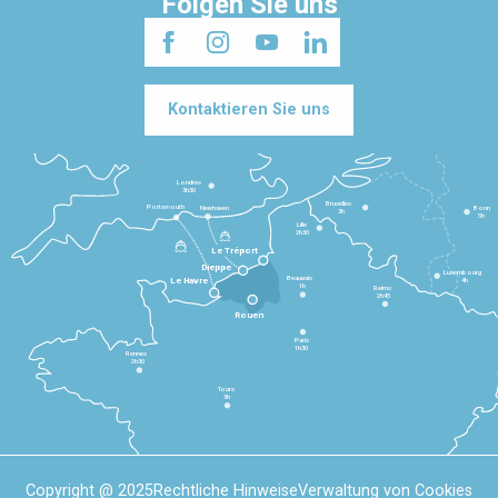
Folgen Sie uns
Kontaktieren Sie uns
Londres
3h30
Bruxelles
Portsmouth
Newhaven
Bonn
3h
5h
Lille
2h30
Le Tréport
Dieppe
Luxembourg
Beauvais
4h
Le Havre
1h
Reims
2h45
Rouen
Paris
1h30
Rennes
2h30
Tours
3h
Copyright @ 2025
Rechtliche Hinweise
Verwaltung von Cookies