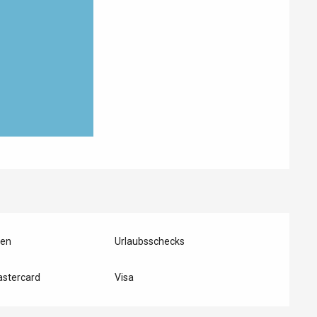
ten
Urlaubsschecks
astercard
Visa