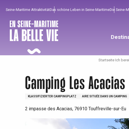
Aller
Seine-Maritime Attraktivität
Das schöne Leben in Seine-Maritime
Die Seine-
au
contenu
principal
Destin
Startseite Ich bere
Camping Les Acacias
KLASSIFIZIERTER CAMPINGPLATZ
AIRE SITUÉE DANS UN CAMPING
2 impasse des Acacias, 76910 Touffreville-sur-Eu
Um zu profitieren
Unumgänglich
Gut aus der Heimat !