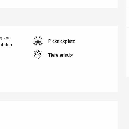
g von
Picknickplatz
bilen
Tiere erlaubt
éport
Lille 2h30
ur-Bresle