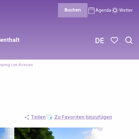
Buchen
Agenda
Wetter
enthalt
DE
Such
Voir les favor
ping Les Acacias
Ajouter aux favoris
Teilen
Zu Favoriten hinzufügen