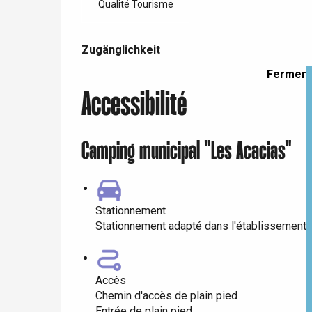
Dieppe
Qualité Tourisme
Zugänglichkeit
Offranville
Zugänglichkeit
t-Valery-en-Caux
er
Fermer
Accessibilité
e
Neufchâtel-en-Bray
Doudeville
Camping municipal "Les Acacias"
Val-de-Scie
etot
Forges-les-
Clères
Stationnement
Stationnement adapté dans l'établissement
Buchy
en-Seine
Duclair
Rouen
Accès
Chemin d'accès de plain pied
Entrée de plain pied