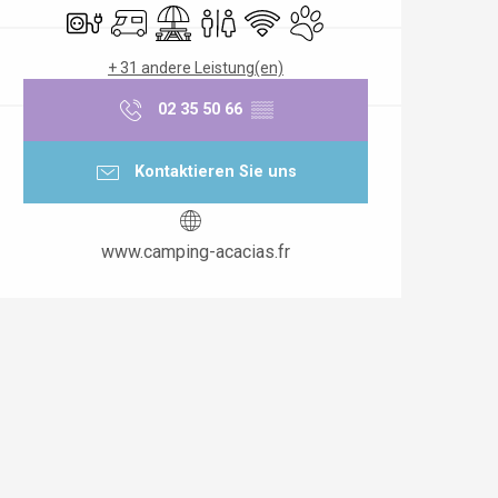
Elektrische Anschlüsse
Empfang von Wohnmobilen
Picknickplatz
Toiletten
Wi-Fi
Tiere erlaubt
+ 31 andere Leistung(en)
02 35 50 66
▒▒
Kontaktieren Sie uns
www.camping-acacias.fr