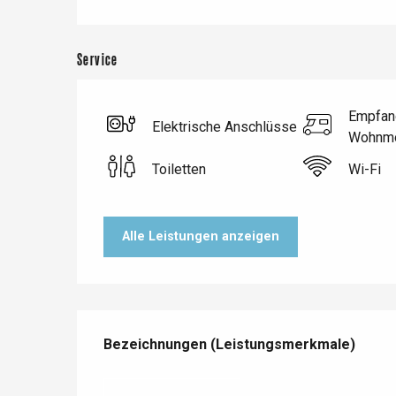
Service
Empfan
Elektrische Anschlüsse
Wohnmo
Toiletten
Wi-Fi
Alle Leistungen anzeigen
Le Tr
Eu
Leistungensmöglichkeiten
Bezeichnungen (Leistungsmerkmale)
Bezeichnungen (Leistungsmerkmale)
Criel-sur-Mer
Blangy-s