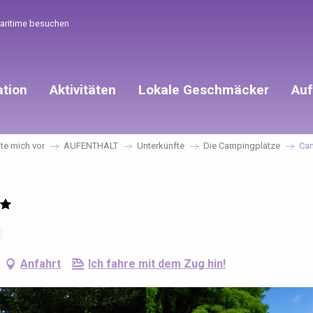
Maritime besuchen
ation
Aktivitäten
Lokale Geschmäcker
Auf
ite mich vor
AUFENTHALT
Unterkünfte
Die Campingplätze
Cam
Anfahrt
Ich fahre mit dem Zug hin!