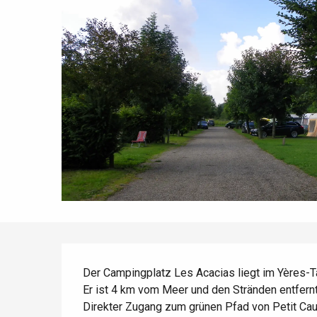
Die gesamte Agenda
Trendige Orte
Aufenthalte am Meer
Frühling
Bester Brunch
Aufenthalte mit dem
Zug
Wenn es regnet
Restaurants mit
Aussicht
Fahrradaufenthalte
Mit den Kindern
Unter Freunden
Beschreibung
Der Campingplatz Les Acacias liegt im Yères-Ta
Er ist 4 km vom Meer und den Stränden entfernt
Direkter Zugang zum grünen Pfad von Petit Cau