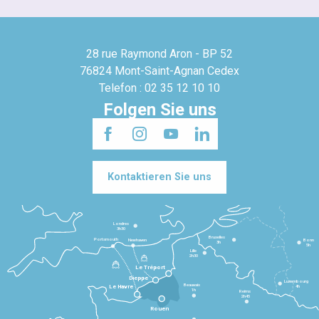
28 rue Raymond Aron - BP 52
76824 Mont-Saint-Agnan Cedex
Telefon : 02 35 12 10 10
Folgen Sie uns
Kontaktieren Sie uns
Londres
3h30
Bruxelles
Portsmouth
Newhaven
Bonn
3h
5h
Lille
2h30
Le Tréport
Dieppe
Luxembourg
Beauvais
4h
Le Havre
1h
Reims
2h45
Rouen