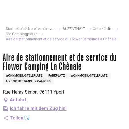
Aller
au
contenu
principal
Startseite Ich bereite mich vor
AUFENTHALT
Unterkünfte
Die Campingplätze
Aire de stationnement et de service du Flower Camping La Chênaie
Aire de stationnement et de service du
Flower Camping La Chênaie
WOHNMOBIL-STELLPLATZ
PARKPLATZ
WOHNMOBIL-STELLPLATZ
AIRE SITUÉE DANS UN CAMPING
Rue Henry Simon, 76111 Yport
Anfahrt
Ich fahre mit dem Zug hin!
Ajouter aux favoris
Teilen