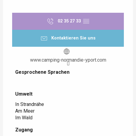
02 35 27 33
▒▒
Kontaktieren Sie uns
www.camping-normandie-yport.com
Gesprochene Sprachen
Gesprochene Sprachen
Umwelt
Umwelt
In Strandnähe
Am Meer
Im Wald
Zugang
Zugang