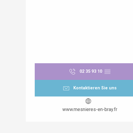
02 35 93 10
▒▒
Kontaktieren Sie uns
www.mesnieres-en-bray.fr