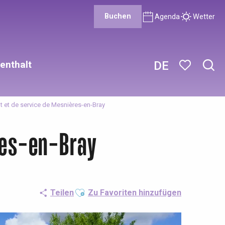
Buchen
Agenda
Wetter
enthalt
DE
Such
Voir les favor
t et de service de Mesnières-en-Bray
res-en-Bray
Ajouter aux favoris
Teilen
Zu Favoriten hinzufügen