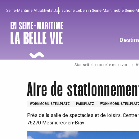
Aller
Seine-Maritime Attraktivität
Das schöne Leben in Seine-Maritime
Die Seine-
au
contenu
principal
Destin
Startseite Ich bereite mich vor
A
Aire de stationnemen
WOHNMOBIL-STELLPLATZ
PARKPLATZ
WOHNMOBIL-STELLPLAT
Um zu profitieren
Unumgänglich
Gut aus der Heimat !
Près de la salle de spectacles et de loisirs, Centre 
76270 Mesnières-en-Bray
Die gesamte Agenda
Trendige Orte
Aufenthalte am Meer