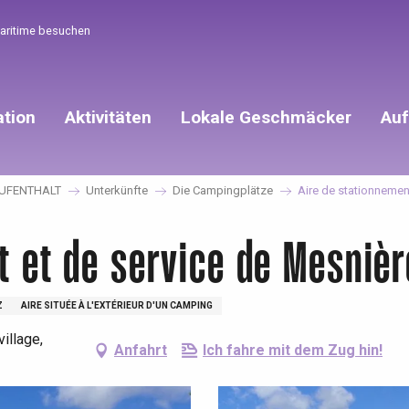
Maritime besuchen
ation
Aktivitäten
Lokale Geschmäcker
Auf
UFENTHALT
Unterkünfte
Die Campingplätze
Aire de stationnemen
t et de service de Mesniè
Z
AIRE SITUÉE À L'EXTÉRIEUR D'UN CAMPING
village,
Anfahrt
Ich fahre mit dem Zug hin!