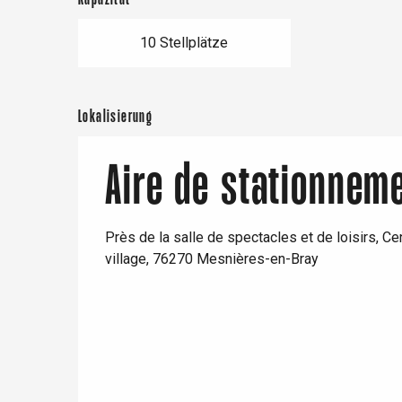
10 Stellplätze
Paris 1h30
Lokalisierung
Aire de stationnem
Près de la salle de spectacles et de loisirs, Ce
village, 76270 Mesnières-en-Bray
 &
alt