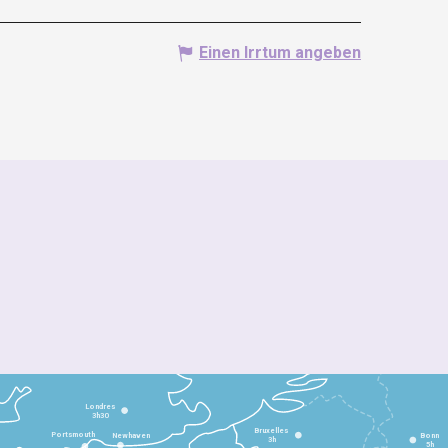
Einen Irrtum angeben
Londres
3h30
Bruxelles
Portsmouth
Newhaven
Bonn
3h
5h