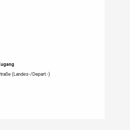
Zugang
Zugang
traße (Landes-/Depart.-)