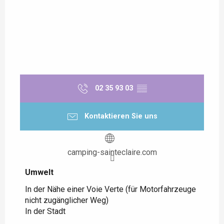
02 35 93 03
▒▒
Kontaktieren Sie uns
camping-sainteclaire.com
Umwelt
Umwelt
In der Nähe einer Voie Verte (für Motorfahrzeuge
nicht zugänglicher Weg)
In der Stadt