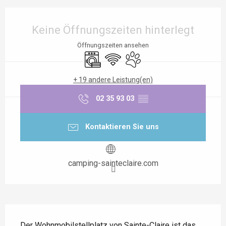
Öffnungszeiten & Kontaktdaten
Keine Öffnungszeiten hinterlegt
Öffnungszeiten ansehen
Waschmaschine
Wi-Fi
Tiere erlaubt
+ 19 andere Leistung(en)
02 35 93 03
▒▒
Kontaktieren Sie uns
camping-sainteclaire.com
Beschreibung
Der Wohnmobilstellplatz von Sainte-Claire ist das 