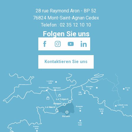
28 rue Raymond Aron - BP 52
76824 Mont-Saint-Agnan Cedex
Telefon : 02 35 12 10 10
Folgen Sie uns
Kontaktieren Sie uns
Londres
3h30
Bruxelles
Portsmouth
Newhaven
Bonn
3h
5h
Lille
2h30
Le Tréport
Dieppe
Luxembourg
Beauvais
4h
Le Havre
1h
Reims
2h45
Rouen
Paris
1h30
Rennes
2h30