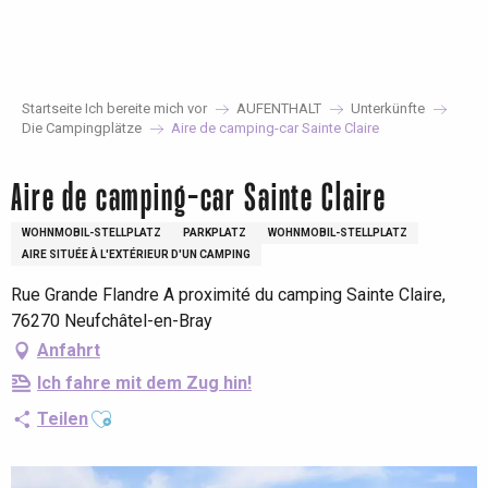
Aller
au
contenu
principal
Startseite Ich bereite mich vor
AUFENTHALT
Unterkünfte
Die Campingplätze
Aire de camping-car Sainte Claire
Aire de camping-car Sainte Claire
WOHNMOBIL-STELLPLATZ
PARKPLATZ
WOHNMOBIL-STELLPLATZ
AIRE SITUÉE À L'EXTÉRIEUR D'UN CAMPING
Rue Grande Flandre A proximité du camping Sainte Claire,
76270 Neufchâtel-en-Bray
Anfahrt
Ich fahre mit dem Zug hin!
Ajouter aux favoris
Teilen