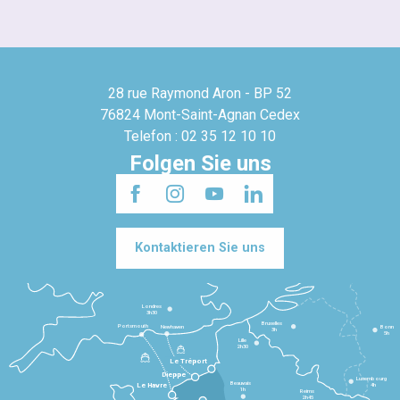
28 rue Raymond Aron - BP 52
76824 Mont-Saint-Agnan Cedex
Telefon : 02 35 12 10 10
Folgen Sie uns
Kontaktieren Sie uns
Londres
3h30
Bruxelles
Portsmouth
Newhaven
Bonn
3h
5h
Lille
2h30
Le Tréport
Dieppe
Luxembourg
Beauvais
4h
Le Havre
1h
Reims
2h45