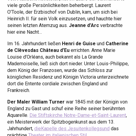
viele große Persönlichkeiten beherbergt. Laurent
O’Toole, der Erzbischof von Dublin, kam, um sich bei
Heinrich II. für sein Volk einzusetzen, und hauchte hier
seinen letzten Atemzug aus.
Jeanne d’Arc
verbrachte
hier eine Nacht…
Im 16. Jahrhundert ließen
Henri de Guise
und
Catherine
de Clèves
das Château d’Eu
errichten. Anne Marie
Louise d’Orléans, auch bekannt als La Grande
Mademoiselle, ließ sich dort nieder. Unter Louis-Philippe,
dem König der Franzosen, wurde das Schloss zur
königlichen Residenz und Königin Victoria unterzeichnete
dort die Entente cordiale zwischen England und
Frankreich.
Der Maler William Turner
war 1845 mit der Königin von
England zu Gast und schuf eine Reihe seiner berühmten
Aquarelle.
Die Stiftskirche Notre-Dame-et-Saint-Laurent
,
ein Meisterwerk der Spitzbogenkunst aus dem 13.
Jahrhundert,
die
Kapelle des Jesuitenkollegs
und
das
prächtige
Theater im italienischen Stil
.