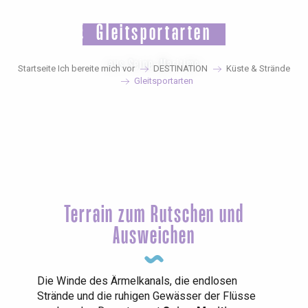
Aller
au
Gleitsportarten
contenu
principal
aus Seine-Maritime
Startseite Ich bereite mich vor
DESTINATION
Küste & Strände
Gleitsportarten
Terrain zum Rutschen und
Ausweichen
Die Winde des Ärmelkanals, die endlosen
Strände und die ruhigen Gewässer der Flüsse