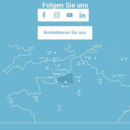
Folgen Sie uns
Kontaktieren Sie uns
Londres
3h30
Bruxelles
Portsmouth
Newhaven
Bonn
3h
5h
Lille
2h30
Le Tréport
Dieppe
Luxembourg
Beauvais
4h
Le Havre
1h
Reims
2h45
Rouen
Paris
1h30
Rennes
2h30
Tours
3h