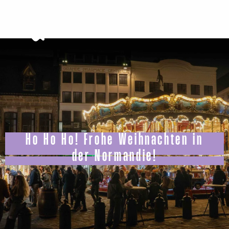
Aller
au
contenu
principal
Ho Ho Ho! Frohe Weihnachten in
der Normandie!