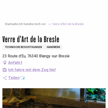
Aller
au
contenu
principal
Startseite Ich bereite mich vor
Verre d'Art de la Bresle
Verre d'Art de la Bresle
TECHNISCHE BESICHTIGUNGEN
HANDWERK
23 Route d'Eu, 76340 Blangy-sur-Bresle
Anfahrt
Ich fahre mit dem Zug hin!
Ajouter aux favoris
Teilen