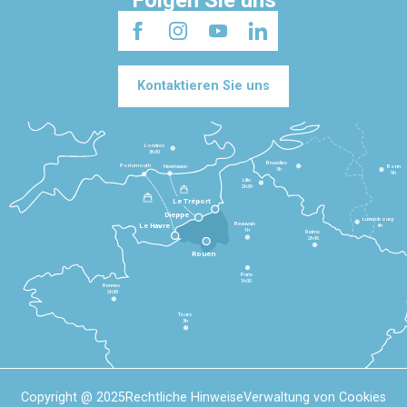
Folgen Sie uns
Kontaktieren Sie uns
Londres
3h30
Bruxelles
Portsmouth
Newhaven
Bonn
3h
5h
Lille
2h30
Le Tréport
Dieppe
Luxembourg
Beauvais
4h
Le Havre
1h
Reims
2h45
Rouen
Paris
1h30
Rennes
2h30
Tours
3h
Copyright @ 2025
Rechtliche Hinweise
Verwaltung von Cookies