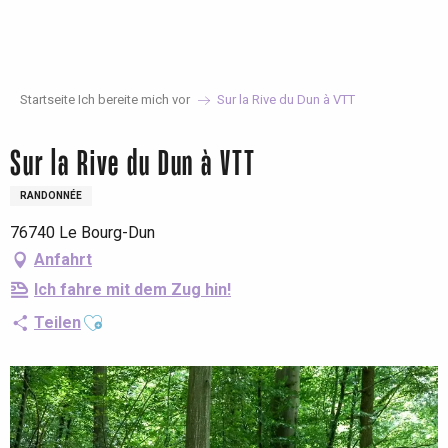
Aller
au
contenu
principal
Startseite Ich bereite mich vor
Sur la Rive du Dun à VTT
Sur la Rive du Dun à VTT
RANDONNÉE
76740 Le Bourg-Dun
Anfahrt
Ich fahre mit dem Zug hin!
Ajouter aux favoris
Teilen