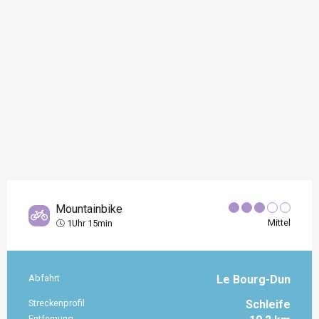
Mountainbike
Mittel
1Uhr 15min
Abfahrt
Le Bourg-Dun
Praktische Informationen
Streckenprofil
Schleife
Entfernung