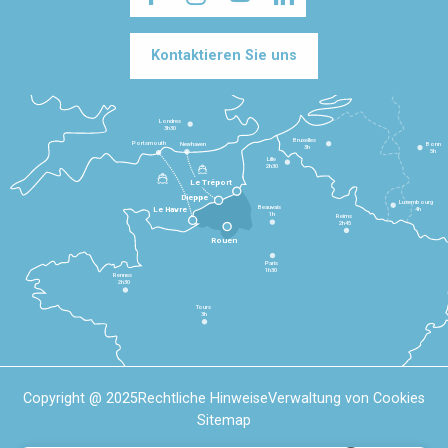
Kontaktieren Sie uns
Londres
3h30
Bruxelles
Portsmouth
Newhaven
Bonn
3h
5h
Lille
2h30
Le Tréport
Dieppe
Luxembourg
Beauvais
4h
Le Havre
1h
Reims
2h45
Rouen
Paris
1h30
Rennes
2h30
Tours
3h
Copyright @ 2025
Rechtliche Hinweise
Verwaltung von Cookies
Sitemap