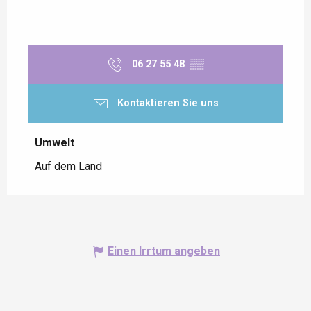
06 27 55 48
▒▒
Kontaktieren Sie uns
Umwelt
Umwelt
Auf dem Land
Einen Irrtum angeben