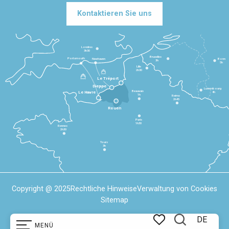
Kontaktieren Sie uns
Londres
3h30
Bruxelles
Portsmouth
Newhaven
Bonn
3h
5h
Lille
2h30
Le Tréport
Dieppe
Luxembourg
Beauvais
4h
Le Havre
1h
Reims
2h45
Rouen
Paris
1h30
Rennes
2h30
Tours
3h
Copyright @ 2025
Rechtliche Hinweise
Verwaltung von Cookies
Sitemap
DE
MENÜ