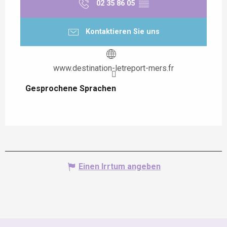
02 35 86 05
▒▒
Kontaktieren Sie uns
www.destination-letreport-mers.fr
Gesprochene Sprachen
Gesprochene Sprachen
Einen Irrtum angeben