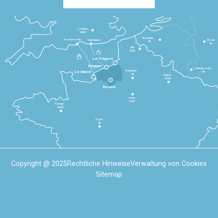
Londres
3h30
Bruxelles
Portsmouth
Newhaven
Bonn
3h
5h
Lille
2h30
Le Tréport
Dieppe
Luxembourg
Beauvais
4h
Le Havre
1h
Reims
2h45
Rouen
Paris
1h30
Rennes
2h30
Tours
3h
Copyright @ 2025
Rechtliche Hinweise
Verwaltung von Cookies
Sitemap