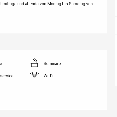
st mittags und abends von Montag bis Samstag von 
éport
Lille 2h30
ur-Bresle
e
Seminare
service
Wi-Fi