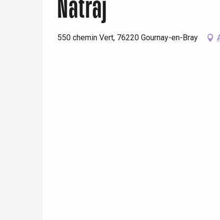
Natraj
550 chemin Vert, 76220 Gournay-en-Bray
 &
alt