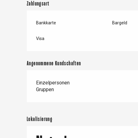
Forges-les-
Zahlungsart
Clères
Buchy
en-Seine
Bankkarte
Bargeld
Duclair
Rouen
Visa
Angenommene Kundschaften
Paris 1h30
Einzelpersonen
Gruppen
Lokalisierung