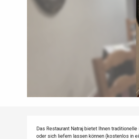
Frühling
Bester Brunch
Aufenthalte mit dem
Zug
Wenn es regnet
Restaurants mit
Aussicht
Fahrradaufenthalte
Mit den Kindern
Unter Freunden
Beschreibung
Das Restaurant Natraj bietet Ihnen traditionelle
oder sich liefern lassen können (kostenlos in 