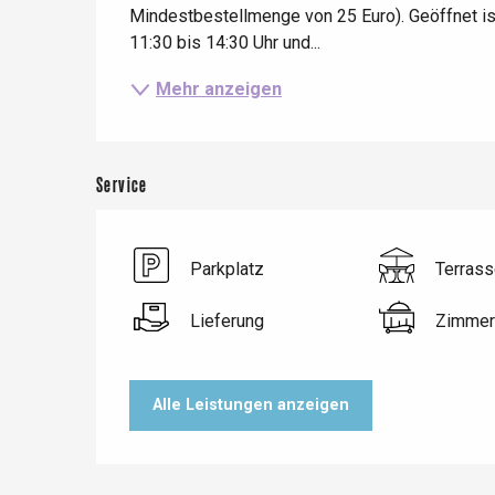
Mindestbestellmenge von 25 Euro). Geöffnet i
Le Tr
11:30 bis 14:30 Uhr und...
Eu
Mehr anzeigen
Criel-sur-Mer
Blangy-s
Service
Dieppe
Offranville
Parkplatz
Terrass
t-Valery-en-Caux
er
Lieferung
Zimmer
e
Neufchâtel-en-Bray
Alle Leistungen anzeigen
Doudeville
Val-de-Scie
etot