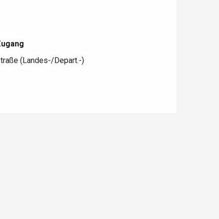
Zugang
Zugang
traße (Landes-/Depart.-)