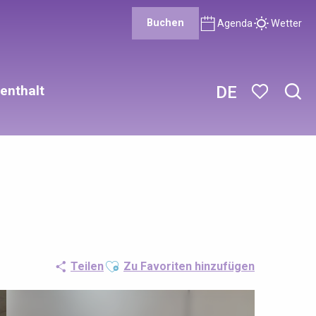
Buchen
Agenda
Wetter
enthalt
DE
Such
Voir les favor
Ajouter aux favoris
Teilen
Zu Favoriten hinzufügen