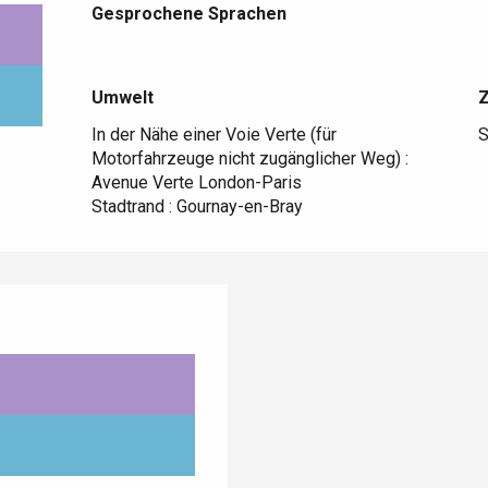
Gesprochene Sprachen
Gesprochene Sprachen
Umwelt
Umwelt
In der Nähe einer Voie Verte (für
S
Motorfahrzeuge nicht zugänglicher Weg) :
Avenue Verte London-Paris
Stadtrand :
Gournay-en-Bray