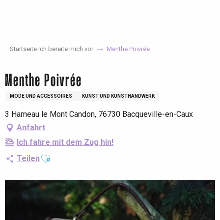
Aller
au
contenu
principal
Startseite Ich bereite mich vor
Menthe Poivrée
Menthe Poivrée
MODE UND ACCESSOIRES
KUNST UND KUNSTHANDWERK
3 Hameau le Mont Candon, 76730 Bacqueville-en-Caux
Anfahrt
Ich fahre mit dem Zug hin!
Ajouter aux favoris
Teilen