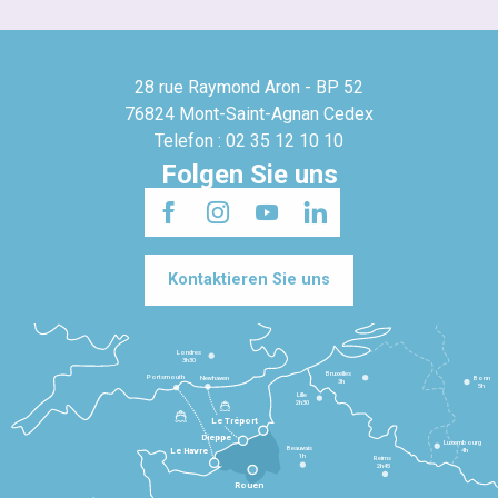
28 rue Raymond Aron - BP 52
76824 Mont-Saint-Agnan Cedex
Telefon : 02 35 12 10 10
Folgen Sie uns
Kontaktieren Sie uns
Londres
3h30
Bruxelles
Portsmouth
Newhaven
Bonn
3h
5h
Lille
2h30
Le Tréport
Dieppe
Luxembourg
Beauvais
4h
Le Havre
1h
Reims
2h45
Rouen