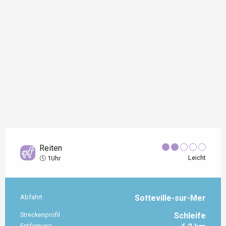
Reiten
Leicht
1Uhr
Abfahrt
Sotteville-sur-Mer
Praktische Informationen
Streckenprofil
Schleife
Entfernung