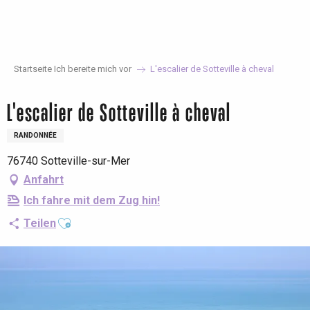
Aller
au
contenu
principal
Startseite Ich bereite mich vor
L'escalier de Sotteville à cheval
L'escalier de Sotteville à cheval
RANDONNÉE
76740 Sotteville-sur-Mer
Anfahrt
Ich fahre mit dem Zug hin!
Ajouter aux favoris
Teilen