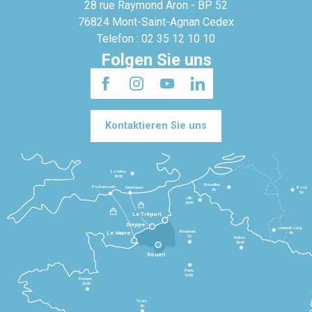
28 rue Raymond Aron - BP 52
76824 Mont-Saint-Agnan Cedex
Telefon : 02 35 12 10 10
Folgen Sie uns
Kontaktieren Sie uns
Londres
3h30
Bruxelles
Portsmouth
Newhaven
Bonn
3h
5h
Lille
2h30
Le Tréport
Dieppe
Luxembourg
Beauvais
4h
Le Havre
1h
Reims
2h45
Rouen
Paris
1h30
Rennes
2h30
Tours
3h