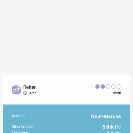
Reiten
Leicht
1Uhr
Abfahrt
Neuf-Marché
Praktische Informationen
Streckenprofil
Schleife
Entfernung