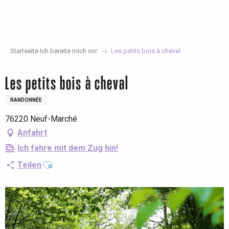
Aller
au
contenu
principal
Startseite Ich bereite mich vor
Les petits bois à cheval
Les petits bois à cheval
RANDONNÉE
76220 Neuf-Marché
Anfahrt
Ich fahre mit dem Zug hin!
Ajouter aux favoris
Teilen