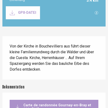
3.4 km
Dokumentation
Mit GP
GPX-DATEI
Beschreibung
Von der Kirche in Bouchevilliers aus führt dieser 
kleine Familienrundweg durch die Wälder und über 
die Cuesta. Kirche, Herrenhäuser ... Auf Ihrem 
Spaziergang werden Sie das bauliche Erbe des 
Dorfes entdecken.
Dokumentation
Carte de randonnée Gournay-en-Bray et