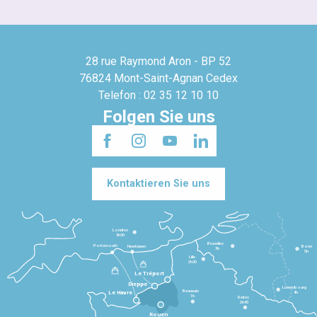
28 rue Raymond Aron - BP 52
76824 Mont-Saint-Agnan Cedex
Telefon : 02 35 12 10 10
Folgen Sie uns
Kontaktieren Sie uns
Londres
3h30
Bruxelles
Portsmouth
Newhaven
Bonn
3h
5h
Lille
2h30
Le Tréport
Dieppe
Luxembourg
Beauvais
4h
Le Havre
1h
Reims
2h45
Rouen