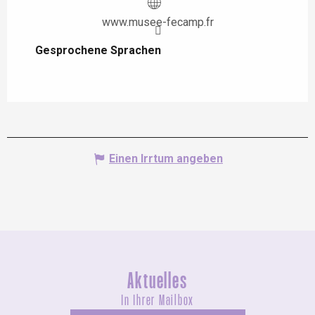
www.musee-fecamp.fr
Gesprochene Sprachen
Gesprochene Sprachen
Einen Irrtum angeben
Aktuelles
In Ihrer Mailbox