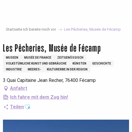
Aller
au
contenu
principal
Startseite Ich bereite mich vor
Les Pêcheries, Musée de Fécamp
Les Pêcheries, Musée de Fécamp
MUSEEN
MUSÉE DE FRANCE
ZEITGENÖSSISCH
VOLKSTÜMLICHE KUNST UND GEBRÄUCHE
KÜNSTEN
GESCHICHTE
INDUSTRIE
MEERES-
KULTURERBE IN DER REGION
3 Quai Capitaine Jean Recher, 76400 Fécamp
Anfahrt
Ich fahre mit dem Zug hin!
Ajouter aux favoris
Teilen