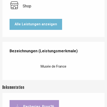
Shop
Alle Leistungen anzeigen
Leistungensmöglichkeiten
Bezeichnungen (Leistungsmerkmale)
Bezeichnungen (Leistungsmerkmale)
Musée de France
Dokumentation
Pecheries_Prog26