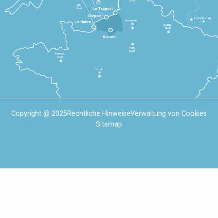
2h30
Le Tréport
Dieppe
Luxembourg
Beauvais
4h
Le Havre
1h
Reims
2h45
Rouen
Paris
1h30
Rennes
2h30
Tours
3h
Copyright @ 2025
Rechtliche Hinweise
Verwaltung von Cookies
Sitemap