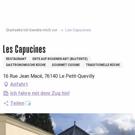
Aller
au
contenu
principal
Startseite Ich bereite mich vor
Les Capucines
Les Capucines
RESTAURANT
ENTE AUF ROUENER ART (BLUTENTE)
GASTRONOMISCHE KÜCHE
GOURMET CUISINE
TRADITIONELLE KÜCHE
16 Rue Jean Macé, 76140 Le Petit-Quevilly
Anfahrt
Ich fahre mit dem Zug hin!
Ajouter aux favoris
Teilen