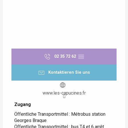
02 35 72 62
▒▒
Kontaktieren Sie uns
www.les-capucines.fr
Zugang
Zugang
Öffentliche Transportmittel : Métrobus station
Georges Braque
Öffentliche Transportmittel : bus T4 et 6 arrêt