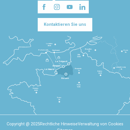
Kontaktieren Sie uns
Londres
3h30
Bruxelles
Portsmouth
Newhaven
Bonn
3h
5h
Lille
2h30
Le Tréport
Dieppe
Luxembourg
Beauvais
4h
Le Havre
1h
Reims
2h45
Rouen
Paris
1h30
Rennes
2h30
Tours
3h
Copyright @ 2025
Rechtliche Hinweise
Verwaltung von Cookies