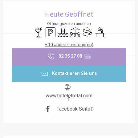
Öffnungszeiten & Kontaktdaten
Heute Geöffnet
Öffnungszeiten ansehen
Bar / Getränkestand
Parkplatz
Schwimmbad
Terrasse
Tiere erlaubt
Seminare
+ 10 andere Leistung(en)
02 35 27 08
▒▒
Kontaktieren Sie uns
www.hoteletretat.com
Facebook Seite