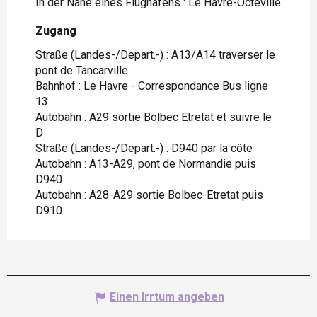
In der Nähe eines Flughafens :
Le Havre-Octeville
Zugang
Zugang
Straße (Landes-/Depart.-) : A13/A14 traverser le
pont de Tancarville
Bahnhof : Le Havre - Correspondance Bus ligne
13
Autobahn : A29 sortie Bolbec Etretat et suivre le
D
Straße (Landes-/Depart.-) : D940 par la côte
Autobahn : A13-A29, pont de Normandie puis
D940
Autobahn : A28-A29 sortie Bolbec-Etretat puis
D910
Einen Irrtum angeben