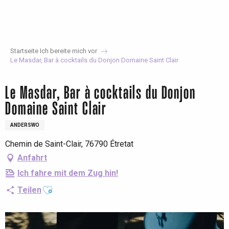
Aller
au
contenu
principal
Startseite Ich bereite mich vor
Le Masdar, Bar à cocktails du Donjon Domaine Saint Clair
Le Masdar, Bar à cocktails du Donjon
Domaine Saint Clair
ANDERSWO
Chemin de Saint-Clair, 76790 Étretat
Anfahrt
Ich fahre mit dem Zug hin!
Ajouter aux favoris
Teilen