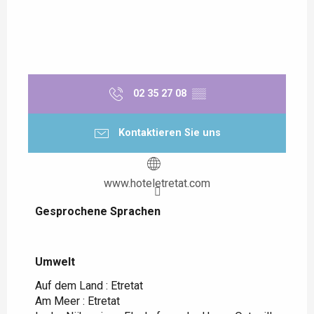
02 35 27 08
▒▒
Kontaktieren Sie uns
www.hoteletretat.com
Gesprochene Sprachen
Gesprochene Sprachen
Umwelt
Umwelt
Auf dem Land :
Etretat
Am Meer :
Etretat