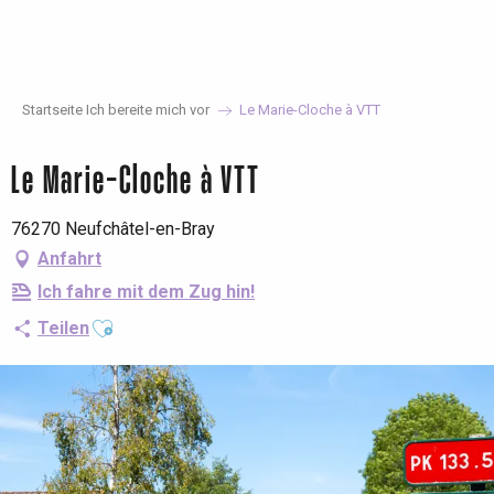
Aller
au
contenu
principal
Startseite Ich bereite mich vor
Le Marie-Cloche à VTT
Le Marie-Cloche à VTT
76270 Neufchâtel-en-Bray
Anfahrt
Ich fahre mit dem Zug hin!
Ajouter aux favoris
Teilen