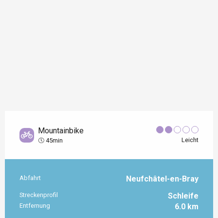
Mountainbike
Leicht
45min
Abfahrt
Neufchâtel-en-Bray
Praktische Informationen
Streckenprofil
Schleife
Entfernung
6.0 km