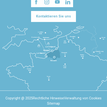
Kontaktieren Sie uns
Londres
3h30
Bruxelles
Portsmouth
Newhaven
Bonn
3h
5h
Lille
2h30
Le Tréport
Dieppe
Luxembourg
Beauvais
4h
Le Havre
1h
Reims
2h45
Rouen
Paris
1h30
Rennes
2h30
Tours
3h
Copyright @ 2025
Rechtliche Hinweise
Verwaltung von Cookies
Sitemap