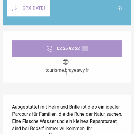
Dokumentation
Mit GP
GPX-DATEI
Öffnungszeiten & Kontaktdaten
02 35 93 22
▒▒
tourisme.brayeawy.fr
Beschreibung
Ausgestattet mit Helm und Brille ist dies ein idealer 
Parcours für Familien, die die Ruhe der Natur suchen. 
Eine Flasche Wasser und ein kleines Reparaturset 
sind bei Bedarf immer willkommen. Ihr 