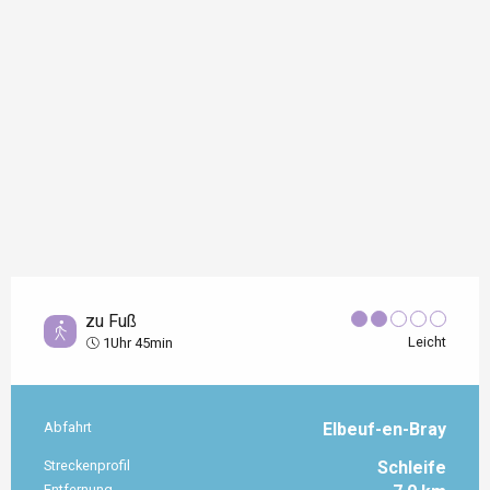
zu Fuß
Leicht
1Uhr 45min
Abfahrt
Elbeuf-en-Bray
Praktische Informationen
Streckenprofil
Schleife
Entfernung