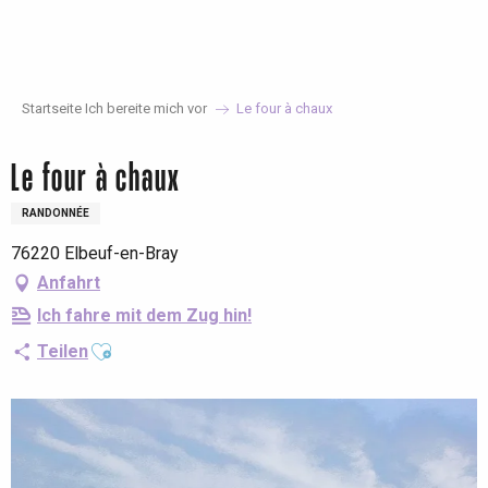
Aller
au
contenu
principal
Startseite Ich bereite mich vor
Le four à chaux
Le four à chaux
RANDONNÉE
76220 Elbeuf-en-Bray
Anfahrt
Ich fahre mit dem Zug hin!
Ajouter aux favoris
Teilen