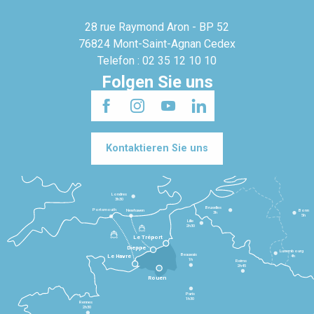
28 rue Raymond Aron - BP 52
76824 Mont-Saint-Agnan Cedex
Telefon : 02 35 12 10 10
Folgen Sie uns
Kontaktieren Sie uns
Londres
3h30
Bruxelles
Portsmouth
Newhaven
Bonn
3h
5h
Lille
2h30
Le Tréport
Dieppe
Luxembourg
Beauvais
4h
Le Havre
1h
Reims
2h45
Rouen
Paris
1h30
Rennes
2h30