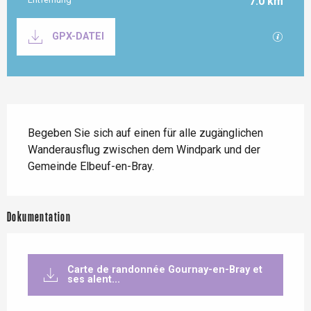
7.0 km
Dokumentation
Mit GP
GPX-DATEI
Beschreibung
Begeben Sie sich auf einen für alle zugänglichen 
Wanderausflug zwischen dem Windpark und der 
Gemeinde Elbeuf-en-Bray.
Dokumentation
Carte de randonnée Gournay-en-Bray et
ses alent...