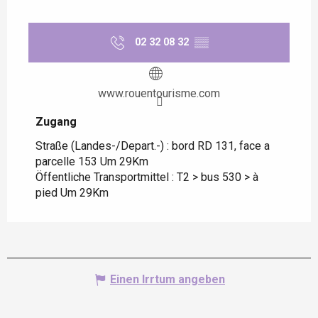
02 32 08 32
▒▒
www.rouentourisme.com
Zugang
Zugang
Straße (Landes-/Depart.-) : bord RD 131, face a
parcelle 153 Um 29Km
Öffentliche Transportmittel : T2 > bus 530 > à
pied Um 29Km
Einen Irrtum angeben