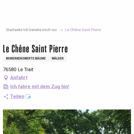
Aller
au
contenu
principal
Startseite Ich bereite mich vor
Le Chêne Saint Pierre
Le Chêne Saint Pierre
BEMERKENSWERTE BÄUME
WÄLDER
76580 Le Trait
Anfahrt
Ich fahre mit dem Zug hin!
Ajouter aux favoris
Teilen