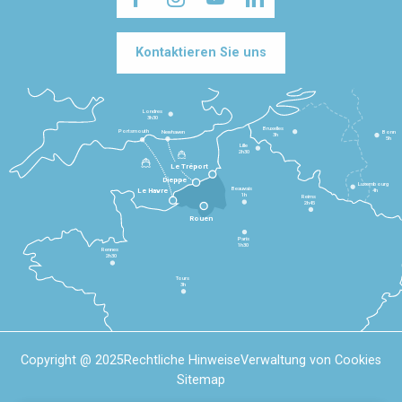
Kontaktieren Sie uns
Londres
3h30
Bruxelles
Portsmouth
Newhaven
Bonn
3h
5h
Lille
2h30
Le Tréport
Dieppe
Luxembourg
Beauvais
4h
Le Havre
1h
Reims
2h45
Rouen
Paris
1h30
Rennes
2h30
Tours
3h
Copyright @ 2025
Rechtliche Hinweise
Verwaltung von Cookies
Sitemap