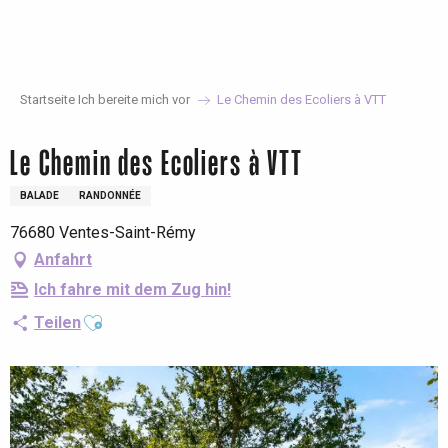
Aller
au
contenu
principal
Startseite Ich bereite mich vor
Le Chemin des Ecoliers à VTT
Le Chemin des Ecoliers à VTT
BALADE
RANDONNÉE
76680 Ventes-Saint-Rémy
Anfahrt
Ich fahre mit dem Zug hin!
Ajouter aux favoris
Teilen