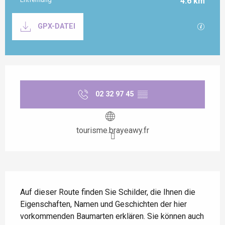
4.6 km
Dokumentation
Mit GP
GPX-DATEI
Öffnungszeiten & Kontaktdaten
02 32 97 45
▒▒
tourisme.brayeawy.fr
Beschreibung
Auf dieser Route finden Sie Schilder, die Ihnen die 
Eigenschaften, Namen und Geschichten der hier 
vorkommenden Baumarten erklären. Sie können auch 