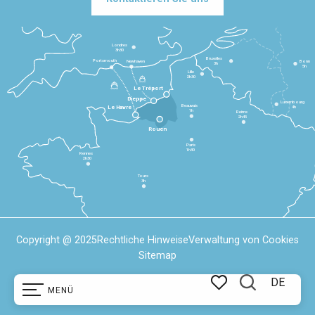
Londres
3h30
Bruxelles
Portsmouth
Newhaven
Bonn
3h
5h
Lille
2h30
Le Tréport
Dieppe
Luxembourg
Beauvais
4h
Le Havre
1h
Reims
2h45
Rouen
Paris
1h30
Rennes
2h30
Tours
3h
Copyright @ 2025
Rechtliche Hinweise
Verwaltung von Cookies
Sitemap
DE
MENÜ
Suche
Voir les favoris