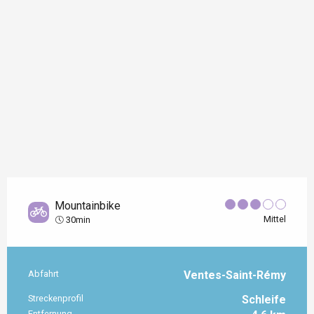
Mountainbike
Mittel
30min
Abfahrt
Ventes-Saint-Rémy
Praktische Informationen
Streckenprofil
Schleife
Entfernung