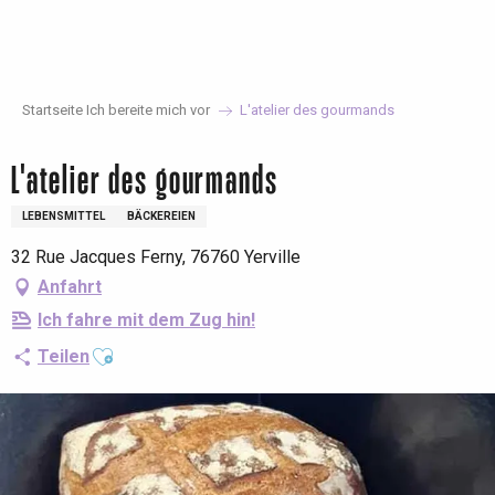
Aller
au
contenu
principal
Startseite Ich bereite mich vor
L'atelier des gourmands
L'atelier des gourmands
LEBENSMITTEL
BÄCKEREIEN
32 Rue Jacques Ferny, 76760 Yerville
Anfahrt
Ich fahre mit dem Zug hin!
Ajouter aux favoris
Teilen