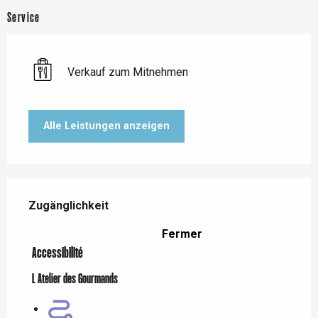
Service
Verkauf zum Mitnehmen
Alle Leistungen anzeigen
Leistungensmöglichkeiten
Zugänglichkeit
Zugänglichkeit
Fermer
Accessibilité
L Atelier des Gourmands