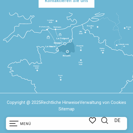
Kontaktieren Sie uns
Londres
3h30
Bruxelles
Portsmouth
Newhaven
Bonn
3h
5h
Lille
2h30
Le Tréport
Dieppe
Luxembourg
Beauvais
4h
Le Havre
1h
Reims
2h45
Rouen
Paris
1h30
Rennes
2h30
Tours
3h
Copyright @ 2025
Rechtliche Hinweise
Verwaltung von Cookies
Sitemap
DE
MENÜ
Suche
Voir les favoris