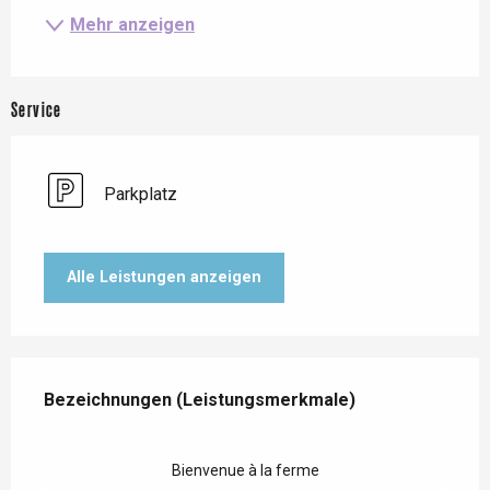
Mehr anzeigen
Service
Parkplatz
Alle Leistungen anzeigen
Leistungensmöglichkeiten
Bezeichnungen (Leistungsmerkmale)
Bezeichnungen (Leistungsmerkmale)
Bienvenue à la ferme