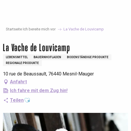
Aller
au
contenu
principal
Startseite Ich bereite mich vor
La Vache de Louvicamp
La Vache de Louvicamp
LEBENSMITTEL
BAUERNHOFLADEN
BODENSTÄNDIGE PRODUKTE
REGIONALE PRODUKTE
10 rue de Beaussault, 76440 Mesnil-Mauger
Anfahrt
Ich fahre mit dem Zug hin!
Ajouter aux favoris
Teilen