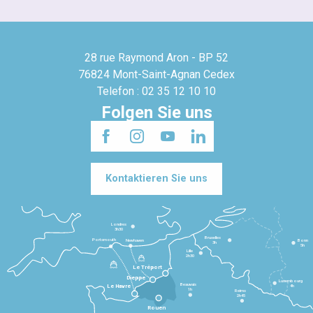
28 rue Raymond Aron - BP 52
76824 Mont-Saint-Agnan Cedex
Telefon : 02 35 12 10 10
Folgen Sie uns
Kontaktieren Sie uns
Londres
3h30
Bruxelles
Portsmouth
Newhaven
Bonn
3h
5h
Lille
2h30
Le Tréport
Dieppe
Luxembourg
Beauvais
4h
Le Havre
1h
Reims
2h45
Rouen