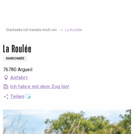
Aller
au
contenu
principal
Startseite Ich bereite mich vor
La Roulée
La Roulée
RANDONNÉE
76780 Argueil
Anfahrt
Ich fahre mit dem Zug hin!
Ajouter aux favoris
Teilen