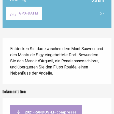
6.0 km
Dokumentation
Mit GP
GPX-DATEI
Beschreibung
Entdecken Sie das zwischen dem Mont Sauveur und 
den Monts de Sigy eingebettete Dorf. Bewundern 
Sie das Manoir d'Argueil, ein Renaissanceschloss, 
und überqueren Sie den Fluss Roulée, einen 
Nebenfluss der Andelle.
Dokumentation
2021-RANDOS-LF-compresse