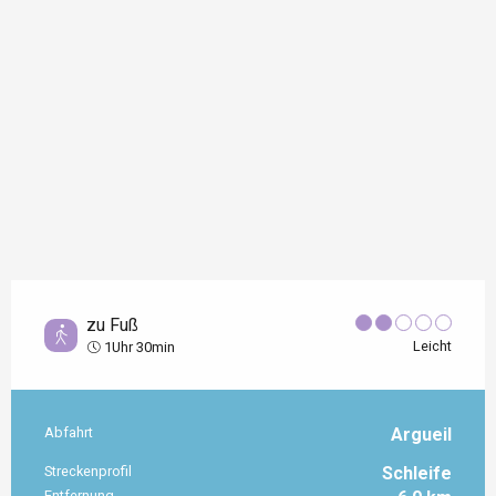
zu Fuß
Leicht
1Uhr 30min
Abfahrt
Argueil
Praktische Informationen
Streckenprofil
Schleife
Entfernung